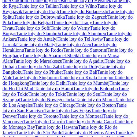
do Sztokholmu
Tanie loty do Oslo
Tanie loty do Helsinek
Tanie loty
do Ryga
Tanie loty do Tallinn
Tanie loty do Wilno
Tanie loty do
Reykjavik
Tanie loty do Pragi
Tanie loty do Budapesztu
Tanie loty do
Splitu
Tanie loty do Dubrownika
Tanie loty do Zagrzeb
Tanie loty do
Pula
Tanie loty do Belgrad
Tanie loty do Tirany
Tanie loty do
Tivatu
Tanie loty do Sofii
Tanie loty do Warny
Tanie loty do
Burgas
Tanie loty do Stambułu
Tanie loty do Stambułu
Tanie loty do
Ankara
Tanie loty do Antalyi
Tanie loty do Tel Awiw
Tanie loty do
Larnaki
Tanie loty do Malty
Tanie loty do Aten
Tanie loty do
Heraklionu
Tanie loty do Rodos
Tanie loty do Santorini
Tanie loty do
Hurghady
Tanie loty do Sharm el-Sheikh
Tanie loty do Marsa
Alam
Tanie loty do Marrakeszu
Tanie loty do Agadiru
Tanie loty do
Dubaju
Tanie loty do Abu Zabi
Tanie loty do Dohy
Tanie loty do
Bangkoku
Tanie loty do Phuket
Tanie loty do Bali
Tanie loty do
Male
Tanie loty do Singapuru
Tanie loty do Kuala Lumpur
Tanie loty
do Hongkong
Tanie loty do Delhi
Tanie loty do Mumbaj
Tanie loty
do Ho Chi Minh
Tanie loty do Hanoi
Tanie loty do Kolombo
Tanie
loty do Tokio
Tanie loty do Tokio
Tanie loty do Seul
Tanie loty do
Szanghaj
Tanie loty do Nowego Jorku
Tanie loty do Miami
Tanie loty
do Los Angeles
Tanie loty do Chicago
Tanie loty do Boston
Tanie
loty do San Francisco
Tanie loty do Las Vegas
Tanie loty do
Denver
Tanie loty do Toronto
Tanie loty do Montreal
Tanie loty do
Vancouver
Tanie loty do Cancún
Tanie loty do Punta Cana
Tanie loty
do Montego Bay
Tanie loty do Hawana
Tanie loty do Rio de
Janeiro
Tanie loty do São Paulo
Tanie loty do Buenos Aires
Tanie loty