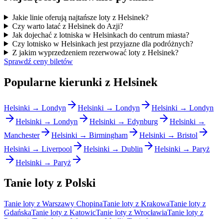
Jakie linie oferują najtańsze loty z Helsinek?
Czy warto latać z Helsinek do Azji?
Jak dojechać z lotniska w Helsinkach do centrum miasta?
Czy lotnisko w Helsinkach jest przyjazne dla podróżnych?
Z jakim wyprzedzeniem rezerwować loty z Helsinek?
Sprawdź ceny biletów
Popularne kierunki z Helsinek
Helsinki → Londyn
Helsinki → Londyn
Helsinki → Londyn
Helsinki → Londyn
Helsinki → Edynburg
Helsinki →
Manchester
Helsinki → Birmingham
Helsinki → Bristol
Helsinki → Liverpool
Helsinki → Dublin
Helsinki → Paryż
Helsinki → Paryż
Tanie loty z Polski
Tanie loty z Warszawy Chopina
Tanie loty z Krakowa
Tanie loty z
Gdańska
Tanie loty z Katowic
Tanie loty z Wrocławia
Tanie loty z