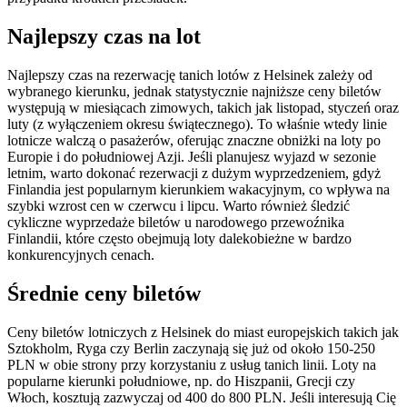
Najlepszy czas na lot
Najlepszy czas na rezerwację tanich lotów z Helsinek zależy od
wybranego kierunku, jednak statystycznie najniższe ceny biletów
występują w miesiącach zimowych, takich jak listopad, styczeń oraz
luty (z wyłączeniem okresu świątecznego). To właśnie wtedy linie
lotnicze walczą o pasażerów, oferując znaczne obniżki na loty po
Europie i do południowej Azji. Jeśli planujesz wyjazd w sezonie
letnim, warto dokonać rezerwacji z dużym wyprzedzeniem, gdyż
Finlandia jest popularnym kierunkiem wakacyjnym, co wpływa na
szybki wzrost cen w czerwcu i lipcu. Warto również śledzić
cykliczne wyprzedaże biletów u narodowego przewoźnika
Finlandii, które często obejmują loty dalekobieżne w bardzo
konkurencyjnych cenach.
Średnie ceny biletów
Ceny biletów lotniczych z Helsinek do miast europejskich takich jak
Sztokholm, Ryga czy Berlin zaczynają się już od około 150-250
PLN w obie strony przy korzystaniu z usług tanich linii. Loty na
popularne kierunki południowe, np. do Hiszpanii, Grecji czy
Włoch, kosztują zazwyczaj od 400 do 800 PLN. Jeśli interesują Cię