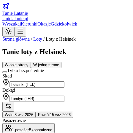
Tanie Latanie
tanielatanie.pl
Wyszukaj
Kierunki
Okazje
Gdziekolwiek
Strona główna
/
Loty
/
Loty z Helsinek
Tanie loty z Helsinek
W obie strony
W jedną stronę
Tylko bezpośrednie
Skąd
Dokąd
Wylot
8 wrz 2026
Powrót
15 wrz 2026
Pasażerowie
1
pasażer
Ekonomiczna