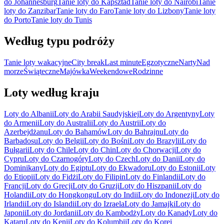
do Johannesburg
Tanie loty do Kapsztad
Tanie loty do Nairobi
Tanie
loty do Zanzibar
Tanie loty do Faro
Tanie loty do Lizbony
Tanie loty
do Porto
Tanie loty do Tunis
Według typu podróży
Tanie loty wakacyjne
City break
Last minute
Egzotyczne
Narty
Nad
morze
Świąteczne
Majówka
Weekendowe
Rodzinne
Loty według kraju
Loty do Albanii
Loty do Arabii Saudyjskiej
Loty do Argentyny
Loty
do Armenii
Loty do Australii
Loty do Austrii
Loty do
Azerbejdżanu
Loty do Bahamów
Loty do Bahrajnu
Loty do
Barbadosu
Loty do Belgii
Loty do Bośni
Loty do Brazylii
Loty do
Bułgarii
Loty do Chile
Loty do Chin
Loty do Chorwacji
Loty do
Cypru
Loty do Czarnogóry
Loty do Czech
Loty do Danii
Loty do
Dominikany
Loty do Egiptu
Loty do Ekwadoru
Loty do Estonii
Loty
do Etiopii
Loty do Fidżi
Loty do Filipin
Loty do Finlandii
Loty do
Francji
Loty do Grecji
Loty do Gruzji
Loty do Hiszpanii
Loty do
Holandii
Loty do Hongkongu
Loty do Indii
Loty do Indonezji
Loty do
Irlandii
Loty do Islandii
Loty do Izraela
Loty do Jamajki
Loty do
Japonii
Loty do Jordanii
Loty do Kambodży
Loty do Kanady
Loty do
Kataru
Loty do Kenii
Loty do Kolumbii
Loty do Korei