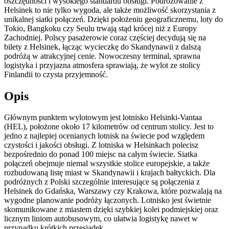
oszczędności i wysokiego standardu obsługi. Podróżowanie z
Helsinek to nie tylko wygoda, ale także możliwość skorzystania z
unikalnej siatki połączeń. Dzięki położeniu geograficznemu, loty do
Tokio, Bangkoku czy Seulu trwają stąd krócej niż z Europy
Zachodniej. Polscy pasażerowie coraz częściej decydują się na
bilety z Helsinek, łącząc wycieczkę do Skandynawii z dalszą
podróżą w atrakcyjnej cenie. Nowoczesny terminal, sprawna
logistyka i przyjazna atmosfera sprawiają, że wylot ze stolicy
Finlandii to czysta przyjemność.
Opis
Głównym punktem wylotowym jest lotnisko Helsinki-Vantaa
(HEL), położone około 17 kilometrów od centrum stolicy. Jest to
jedno z najlepiej ocenianych lotnisk na świecie pod względem
czystości i jakości obsługi. Z lotniska w Helsinkach polecisz
bezpośrednio do ponad 100 miejsc na całym świecie. Siatka
połączeń obejmuje niemal wszystkie stolice europejskie, a także
rozbudowaną listę miast w Skandynawii i krajach bałtyckich. Dla
podróżnych z Polski szczególnie interesujące są połączenia z
Helsinek do Gdańska, Warszawy czy Krakowa, które pozwalają na
wygodne planowanie podróży łączonych. Lotnisko jest świetnie
skomunikowane z miastem dzięki szybkiej kolei podmiejskiej oraz
licznym liniom autobusowym, co ułatwia logistykę nawet w
przypadku krótkich przesiadek.