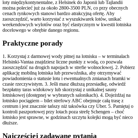
loty międzykontynentalne, z Helsinek do Japonii lub Tajlandii
można polecieć już za około 2800-3500 PLN, co przy obecnych
cenach rynkowych stanowi bardzo atrakcyjną ofertę. Aby
zaoszczędzić, warto korzystać z wyszukiwarek lotów, unikać
weekendowych wylotów oraz być elastycznym w kwestii lotniska
docelowego w obrębie danego regionu.
Praktyczne porady
1. Korzystaj z darmowej wody pitnej na lotnisku – w terminalach
Helsinki-Vantaa znajdziesz liczne punkty z wodą, co pozwala
zaoszczędzić na drogich napojach w strefie wolnocłowej. 2. Pobierz
aplikację mobilną lotniska lub przewoźnika, aby otrzymywać
powiadomienia o statusie lotu i ewentualnych zmianach bramki w
czasie rzeczywistym. 3. Jeśli masz dłuższą przesiadkę, odwiedź
bezpłatny taras widokowy lub skorzystaj z unikalnej sauny
lotniskowej (dostępnej w wybranych salonikach). 4. Dojeżdżaj na
lotnisko pociągiem – bilet strefowy ABC obejmuje całą trasę z
centrum i jest znacznie tańszy niż taksówka czy Uber. 5. Pamiętaj o
kontroli paszportowej przy lotach poza strefę Schengen – choć
lotnisko jest sprawne, w godzinach szczytu kolejki mogą być nieco
dłuższe.
Najczęściej zadawane pytania