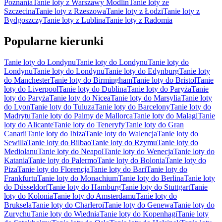
Poznania
Tanie loty z Warszawy Modlin
Tanie loty ze
Szczecina
Tanie loty z Rzeszowa
Tanie loty z Łodzi
Tanie loty z
Bydgoszczy
Tanie loty z Lublina
Tanie loty z Radomia
Popularne kierunki
Tanie loty do Londynu
Tanie loty do Londynu
Tanie loty do
Londynu
Tanie loty do Londynu
Tanie loty do Edynburg
Tanie loty
do Manchester
Tanie loty do Birmingham
Tanie loty do Bristol
Tanie
loty do Liverpool
Tanie loty do Dublina
Tanie loty do Paryża
Tanie
loty do Paryża
Tanie loty do Nicea
Tanie loty do Marsylia
Tanie loty
do Lyon
Tanie loty do Tuluza
Tanie loty do Barcelony
Tanie loty do
Madrytu
Tanie loty do Palmy de Mallorca
Tanie loty do Malagi
Tanie
loty do Alicante
Tanie loty do Teneryfy
Tanie loty do Gran
Canarii
Tanie loty do Ibiza
Tanie loty do Walencja
Tanie loty do
Sewilla
Tanie loty do Bilbao
Tanie loty do Rzymu
Tanie loty do
Mediolanu
Tanie loty do Neapol
Tanie loty do Wenecja
Tanie loty do
Katania
Tanie loty do Palermo
Tanie loty do Bolonia
Tanie loty do
Piza
Tanie loty do Florencja
Tanie loty do Bari
Tanie loty do
Frankfurtu
Tanie loty do Monachium
Tanie loty do Berlina
Tanie loty
do Düsseldorf
Tanie loty do Hamburg
Tanie loty do Stuttgart
Tanie
loty do Kolonia
Tanie loty do Amsterdamu
Tanie loty do
Bruksela
Tanie loty do Charleroi
Tanie loty do Genewa
Tanie loty do
Zurychu
Tanie loty do Wiednia
Tanie loty do Kopenhagi
Tanie loty