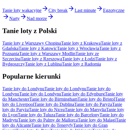
Tanie loty wakacyjne
City break
Last minute
Egzotyczne
Narty
Nad morze
Tanie loty z Polski
Tanie loty z Warszawy Chopina
Tanie loty z Krakowa
Tanie loty z
Gdańska
Tanie loty z Katowic
Tanie loty z Wrocławia
Tanie loty z
Poznania
Tanie loty z Warszawy Modlin
Tanie loty ze
Szczecina
Tanie loty z Rzeszowa
Tanie loty z Łodzi
Tanie loty z
Bydgoszczy
Tanie loty z Lublina
Tanie loty z Radomia
Popularne kierunki
Tanie loty do Londynu
Tanie loty do Londynu
Tanie loty do
Londynu
Tanie loty do Londynu
Tanie loty do Edynburg
Tanie loty
do Manchester
Tanie loty do Birmingham
Tanie loty do Bristol
Tanie
loty do Liverpool
Tanie loty do Dublina
Tanie loty do Paryża
Tanie
loty do Paryża
Tanie loty do Nicea
Tanie loty do Marsylia
Tanie loty
do Lyon
Tanie loty do Tuluza
Tanie loty do Barcelony
Tanie loty do
Madrytu
Tanie loty do Palmy de Mallorca
Tanie loty do Malagi
Tanie
loty do Alicante
Tanie loty do Teneryfy
Tanie loty do Gran