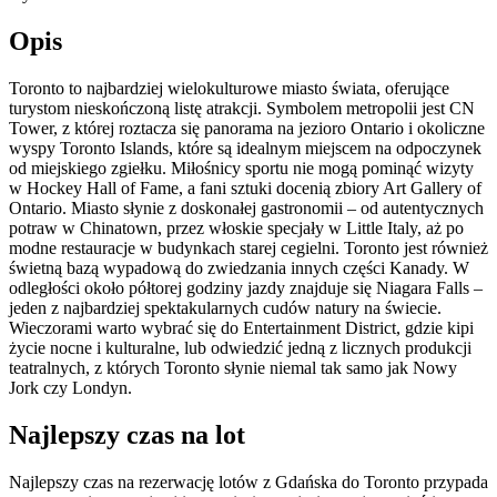
Opis
Toronto to najbardziej wielokulturowe miasto świata, oferujące
turystom nieskończoną listę atrakcji. Symbolem metropolii jest CN
Tower, z której roztacza się panorama na jezioro Ontario i okoliczne
wyspy Toronto Islands, które są idealnym miejscem na odpoczynek
od miejskiego zgiełku. Miłośnicy sportu nie mogą pominąć wizyty
w Hockey Hall of Fame, a fani sztuki docenią zbiory Art Gallery of
Ontario. Miasto słynie z doskonałej gastronomii – od autentycznych
potraw w Chinatown, przez włoskie specjały w Little Italy, aż po
modne restauracje w budynkach starej cegielni. Toronto jest również
świetną bazą wypadową do zwiedzania innych części Kanady. W
odległości około półtorej godziny jazdy znajduje się Niagara Falls –
jeden z najbardziej spektakularnych cudów natury na świecie.
Wieczorami warto wybrać się do Entertainment District, gdzie kipi
życie nocne i kulturalne, lub odwiedzić jedną z licznych produkcji
teatralnych, z których Toronto słynie niemal tak samo jak Nowy
Jork czy Londyn.
Najlepszy czas na lot
Najlepszy czas na rezerwację lotów z Gdańska do Toronto przypada