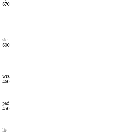
670
sie
600
wrz
460
paź
450
lis