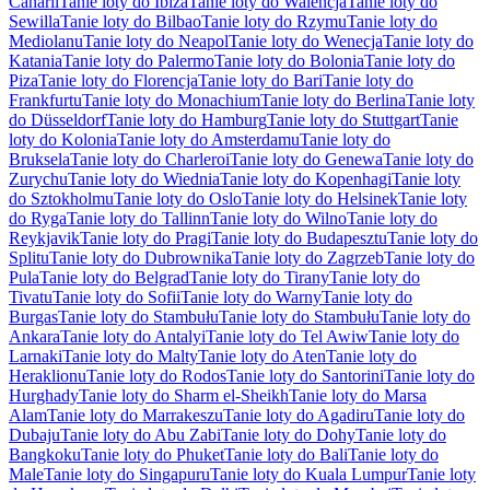
Canarii
Tanie loty do Ibiza
Tanie loty do Walencja
Tanie loty do
Sewilla
Tanie loty do Bilbao
Tanie loty do Rzymu
Tanie loty do
Mediolanu
Tanie loty do Neapol
Tanie loty do Wenecja
Tanie loty do
Katania
Tanie loty do Palermo
Tanie loty do Bolonia
Tanie loty do
Piza
Tanie loty do Florencja
Tanie loty do Bari
Tanie loty do
Frankfurtu
Tanie loty do Monachium
Tanie loty do Berlina
Tanie loty
do Düsseldorf
Tanie loty do Hamburg
Tanie loty do Stuttgart
Tanie
loty do Kolonia
Tanie loty do Amsterdamu
Tanie loty do
Bruksela
Tanie loty do Charleroi
Tanie loty do Genewa
Tanie loty do
Zurychu
Tanie loty do Wiednia
Tanie loty do Kopenhagi
Tanie loty
do Sztokholmu
Tanie loty do Oslo
Tanie loty do Helsinek
Tanie loty
do Ryga
Tanie loty do Tallinn
Tanie loty do Wilno
Tanie loty do
Reykjavik
Tanie loty do Pragi
Tanie loty do Budapesztu
Tanie loty do
Splitu
Tanie loty do Dubrownika
Tanie loty do Zagrzeb
Tanie loty do
Pula
Tanie loty do Belgrad
Tanie loty do Tirany
Tanie loty do
Tivatu
Tanie loty do Sofii
Tanie loty do Warny
Tanie loty do
Burgas
Tanie loty do Stambułu
Tanie loty do Stambułu
Tanie loty do
Ankara
Tanie loty do Antalyi
Tanie loty do Tel Awiw
Tanie loty do
Larnaki
Tanie loty do Malty
Tanie loty do Aten
Tanie loty do
Heraklionu
Tanie loty do Rodos
Tanie loty do Santorini
Tanie loty do
Hurghady
Tanie loty do Sharm el-Sheikh
Tanie loty do Marsa
Alam
Tanie loty do Marrakeszu
Tanie loty do Agadiru
Tanie loty do
Dubaju
Tanie loty do Abu Zabi
Tanie loty do Dohy
Tanie loty do
Bangkoku
Tanie loty do Phuket
Tanie loty do Bali
Tanie loty do
Male
Tanie loty do Singapuru
Tanie loty do Kuala Lumpur
Tanie loty