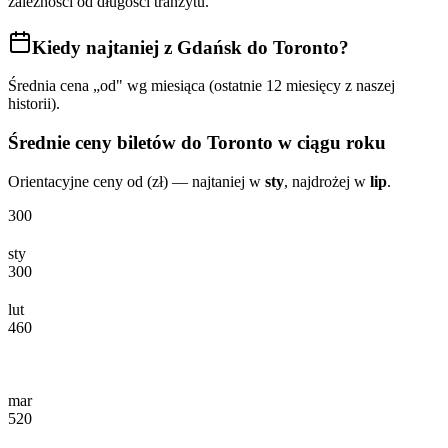
zależności od długości tranzytu.
Kiedy najtaniej
z Gdańsk do Toronto
?
Średnia cena „od" wg miesiąca (ostatnie 12 miesięcy z naszej
historii).
Średnie ceny biletów
do Toronto
w ciągu roku
Orientacyjne ceny od (zł) — najtaniej w
sty
, najdrożej w
lip
.
300
sty
300
lut
460
mar
520