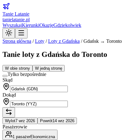
Tanie Latanie
tanielatanie.pl
Wyszukaj
Kierunki
Okazje
Gdziekolwiek
Strona główna
/
Loty
/
Loty z
Gdańska
/
Gdańsk → Toronto
Tanie loty z Gdańska do Toronto
W obie strony
W jedną stronę
Tylko bezpośrednie
Skąd
Dokąd
Wylot
7 wrz 2026
Powrót
14 wrz 2026
Pasażerowie
1
pasażer
Ekonomiczna