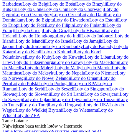
Barbadosu
Loty do Belgii
Loty do Bośni
Loty do Brazylii
Loty do
Bułgarii
Loty do Chile
Loty do Chin
Loty do Chorwacji
Loty do
Cypru
Loty do Czarnogóry
Loty do Czech
Loty do Danii
Loty do
Dominikany
Loty do Egiptu
Loty do Ekwadoru
Loty do Estonii
Loty
do Etiopii
Loty do Fidżi
Loty do Filipin
Loty do Finlandii
Loty do
Francji
Loty do Grecji
Loty do Gruzji
Loty do Hiszpanii
Loty do
Holandii
Loty do Hongkongu
Loty do Indii
Loty do Indonezji
Loty do
Irlandii
Loty do Islandii
Loty do Izraela
Loty do Jamajki
Loty do
Japonii
Loty do Jordanii
Loty do Kambodży
Loty do Kanady
Loty do
Kataru
Loty do Kenii
Loty do Kolumbii
Loty do Korei
Południowej
Loty do Kuby
Loty do Kuwejtu
Loty do Libanu
Loty do
Litwy
Loty do Luksemburga
Loty do Łotwy
Loty do Macedonii
Loty
do Malediw
Loty do Malezji
Loty do Malty
Loty do Maroka
Loty do
Mauritiusu
Loty do Meksyku
Loty do Nepalu
Loty do Niemiec
Loty
do Norwegii
Loty do Nowej Zelandii
Loty do Omanu
Loty do
Peru
Loty do Polski
Loty do Portugalii
Loty do RPA
Loty do
Rumunii
Loty do Serbii
Loty do Seszeli
Loty do Singapuru
Loty do
Słowacji
Loty do Słowenii
Loty do Sri Lanki
Loty do Szwajcarii
Loty
do Szwecji
Loty do Tajlandii
Loty do Tajwanu
Loty do Tanzanii
Loty
do Tunezji
Loty do Turcji
Loty do Urugwaju
Loty do USA
Loty do
Węgier
Loty do Wielkiej Brytanii
Loty do Wietnamu
Loty do
Włoch
Loty do ZEA
Tanie Latanie
Największa baza tanich lotów w Internecie
Tanie loty
·
Gdziekolwiek
·
Wszystkie kierunki
·
Blog
·
O