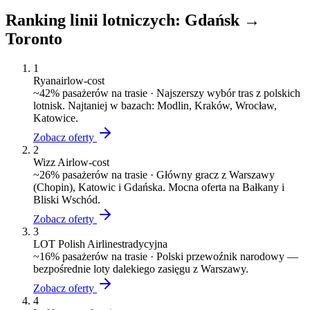
Ranking linii lotniczych:
Gdańsk
→
Toronto
1
Ryanair
low-cost
~
42
% pasażerów na trasie ·
Najszerszy wybór tras z polskich
lotnisk. Najtaniej w bazach: Modlin, Kraków, Wrocław,
Katowice.
Zobacz oferty
2
Wizz Air
low-cost
~
26
% pasażerów na trasie ·
Główny gracz z Warszawy
(Chopin), Katowic i Gdańska. Mocna oferta na Bałkany i
Bliski Wschód.
Zobacz oferty
3
LOT Polish Airlines
tradycyjna
~
16
% pasażerów na trasie ·
Polski przewoźnik narodowy —
bezpośrednie loty dalekiego zasięgu z Warszawy.
Zobacz oferty
4