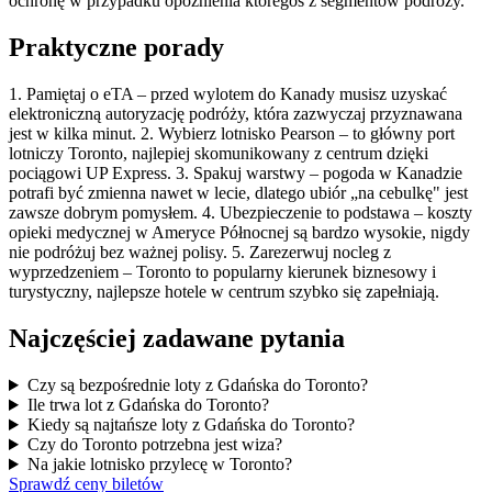
ochronę w przypadku opóźnienia któregoś z segmentów podróży.
Praktyczne porady
1. Pamiętaj o eTA – przed wylotem do Kanady musisz uzyskać
elektroniczną autoryzację podróży, która zazwyczaj przyznawana
jest w kilka minut. 2. Wybierz lotnisko Pearson – to główny port
lotniczy Toronto, najlepiej skomunikowany z centrum dzięki
pociągowi UP Express. 3. Spakuj warstwy – pogoda w Kanadzie
potrafi być zmienna nawet w lecie, dlatego ubiór „na cebulkę" jest
zawsze dobrym pomysłem. 4. Ubezpieczenie to podstawa – koszty
opieki medycznej w Ameryce Północnej są bardzo wysokie, nigdy
nie podróżuj bez ważnej polisy. 5. Zarezerwuj nocleg z
wyprzedzeniem – Toronto to popularny kierunek biznesowy i
turystyczny, najlepsze hotele w centrum szybko się zapełniają.
Najczęściej zadawane pytania
Czy są bezpośrednie loty z Gdańska do Toronto?
Ile trwa lot z Gdańska do Toronto?
Kiedy są najtańsze loty z Gdańska do Toronto?
Czy do Toronto potrzebna jest wiza?
Na jakie lotnisko przylecę w Toronto?
Sprawdź ceny biletów