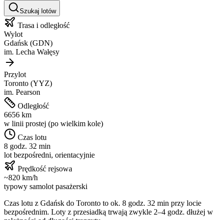
Szukaj lotów
Trasa i odległość
Wylot
Gdańsk
(
GDN
)
im.
Lecha Wałęsy
Przylot
Toronto
(
YYZ
)
im.
Pearson
Odległość
6656
km
w linii prostej (po wielkim kole)
Czas lotu
8 godz. 32 min
lot bezpośredni, orientacyjnie
Prędkość rejsowa
~
820
km/h
typowy samolot pasażerski
Czas lotu z
Gdańsk
do
Toronto
to ok.
8 godz. 32 min
przy locie
bezpośrednim. Loty z przesiadką trwają zwykle 2–4 godz. dłużej w