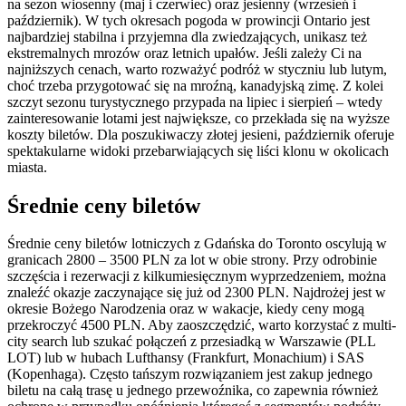
na sezon wiosenny (maj i czerwiec) oraz jesienny (wrzesień i
październik). W tych okresach pogoda w prowincji Ontario jest
najbardziej stabilna i przyjemna dla zwiedzających, unikasz też
ekstremalnych mrozów oraz letnich upałów. Jeśli zależy Ci na
najniższych cenach, warto rozważyć podróż w styczniu lub lutym,
choć trzeba przygotować się na mroźną, kanadyjską zimę. Z kolei
szczyt sezonu turystycznego przypada na lipiec i sierpień – wtedy
zainteresowanie lotami jest największe, co przekłada się na wyższe
koszty biletów. Dla poszukiwaczy złotej jesieni, październik oferuje
spektakularne widoki przebarwiających się liści klonu w okolicach
miasta.
Średnie ceny biletów
Średnie ceny biletów lotniczych z Gdańska do Toronto oscylują w
granicach 2800 – 3500 PLN za lot w obie strony. Przy odrobinie
szczęścia i rezerwacji z kilkumiesięcznym wyprzedzeniem, można
znaleźć okazje zaczynające się już od 2300 PLN. Najdrożej jest w
okresie Bożego Narodzenia oraz w wakacje, kiedy ceny mogą
przekroczyć 4500 PLN. Aby zaoszczędzić, warto korzystać z multi-
city search lub szukać połączeń z przesiadką w Warszawie (PLL
LOT) lub w hubach Lufthansy (Frankfurt, Monachium) i SAS
(Kopenhaga). Często tańszym rozwiązaniem jest zakup jednego
biletu na całą trasę u jednego przewoźnika, co zapewnia również