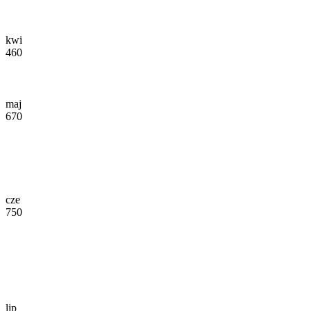
kwi
460
maj
670
cze
750
lip