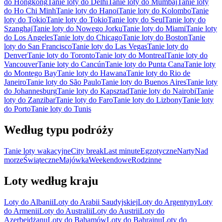
do Hongkong
Tanie loty do Delhi
Tanie loty do Mumbaj
Tanie loty
do Ho Chi Minh
Tanie loty do Hanoi
Tanie loty do Kolombo
Tanie
loty do Tokio
Tanie loty do Tokio
Tanie loty do Seul
Tanie loty do
Szanghaj
Tanie loty do Nowego Jorku
Tanie loty do Miami
Tanie loty
do Los Angeles
Tanie loty do Chicago
Tanie loty do Boston
Tanie
loty do San Francisco
Tanie loty do Las Vegas
Tanie loty do
Denver
Tanie loty do Toronto
Tanie loty do Montreal
Tanie loty do
Vancouver
Tanie loty do Cancún
Tanie loty do Punta Cana
Tanie loty
do Montego Bay
Tanie loty do Hawana
Tanie loty do Rio de
Janeiro
Tanie loty do São Paulo
Tanie loty do Buenos Aires
Tanie loty
do Johannesburg
Tanie loty do Kapsztad
Tanie loty do Nairobi
Tanie
loty do Zanzibar
Tanie loty do Faro
Tanie loty do Lizbony
Tanie loty
do Porto
Tanie loty do Tunis
Według typu podróży
Tanie loty wakacyjne
City break
Last minute
Egzotyczne
Narty
Nad
morze
Świąteczne
Majówka
Weekendowe
Rodzinne
Loty według kraju
Loty do Albanii
Loty do Arabii Saudyjskiej
Loty do Argentyny
Loty
do Armenii
Loty do Australii
Loty do Austrii
Loty do
Azerbejdżanu
Loty do Bahamów
Loty do Bahrajnu
Loty do