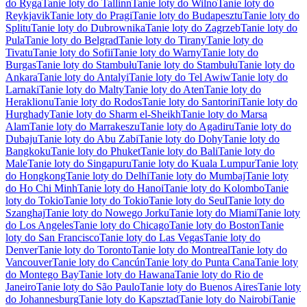
do Ryga
Tanie loty do Tallinn
Tanie loty do Wilno
Tanie loty do
Reykjavik
Tanie loty do Pragi
Tanie loty do Budapesztu
Tanie loty do
Splitu
Tanie loty do Dubrownika
Tanie loty do Zagrzeb
Tanie loty do
Pula
Tanie loty do Belgrad
Tanie loty do Tirany
Tanie loty do
Tivatu
Tanie loty do Sofii
Tanie loty do Warny
Tanie loty do
Burgas
Tanie loty do Stambułu
Tanie loty do Stambułu
Tanie loty do
Ankara
Tanie loty do Antalyi
Tanie loty do Tel Awiw
Tanie loty do
Larnaki
Tanie loty do Malty
Tanie loty do Aten
Tanie loty do
Heraklionu
Tanie loty do Rodos
Tanie loty do Santorini
Tanie loty do
Hurghady
Tanie loty do Sharm el-Sheikh
Tanie loty do Marsa
Alam
Tanie loty do Marrakeszu
Tanie loty do Agadiru
Tanie loty do
Dubaju
Tanie loty do Abu Zabi
Tanie loty do Dohy
Tanie loty do
Bangkoku
Tanie loty do Phuket
Tanie loty do Bali
Tanie loty do
Male
Tanie loty do Singapuru
Tanie loty do Kuala Lumpur
Tanie loty
do Hongkong
Tanie loty do Delhi
Tanie loty do Mumbaj
Tanie loty
do Ho Chi Minh
Tanie loty do Hanoi
Tanie loty do Kolombo
Tanie
loty do Tokio
Tanie loty do Tokio
Tanie loty do Seul
Tanie loty do
Szanghaj
Tanie loty do Nowego Jorku
Tanie loty do Miami
Tanie loty
do Los Angeles
Tanie loty do Chicago
Tanie loty do Boston
Tanie
loty do San Francisco
Tanie loty do Las Vegas
Tanie loty do
Denver
Tanie loty do Toronto
Tanie loty do Montreal
Tanie loty do
Vancouver
Tanie loty do Cancún
Tanie loty do Punta Cana
Tanie loty
do Montego Bay
Tanie loty do Hawana
Tanie loty do Rio de
Janeiro
Tanie loty do São Paulo
Tanie loty do Buenos Aires
Tanie loty
do Johannesburg
Tanie loty do Kapsztad
Tanie loty do Nairobi
Tanie