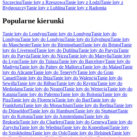
Szczecina
Tanie loty z Rzeszowa
Tanie loty z Łodzi
Tanie loty z
Bydgoszczy
Tanie loty z Lublina
Tanie loty z Radomia
Popularne kierunki
Tanie loty do Londynu
Tanie loty do Londynu
Tanie loty do
Londynu
Tanie loty do Londynu
Tanie loty do Edynburg
Tanie loty
do Manchester
Tanie loty do Birmingham
Tanie loty do Bristol
Tanie
loty do Liverpool
Tanie loty do Dublina
Tanie loty do Paryża
Tanie
loty do Paryża
Tanie loty do Nicea
Tanie loty do Marsylia
Tanie loty
do Lyon
Tanie loty do Tuluza
Tanie loty do Barcelony
Tanie loty do
Madrytu
Tanie loty do Palmy de Mallorca
Tanie loty do Malagi
Tanie
loty do Alicante
Tanie loty do Teneryfy
Tanie loty do Gran
Canarii
Tanie loty do Ibiza
Tanie loty do Walencja
Tanie loty do
Sewilla
Tanie loty do Bilbao
Tanie loty do Rzymu
Tanie loty do
Mediolanu
Tanie loty do Neapol
Tanie loty do Wenecja
Tanie loty do
Katania
Tanie loty do Palermo
Tanie loty do Bolonia
Tanie loty do
Piza
Tanie loty do Florencja
Tanie loty do Bari
Tanie loty do
Frankfurtu
Tanie loty do Monachium
Tanie loty do Berlina
Tanie loty
do Düsseldorf
Tanie loty do Hamburg
Tanie loty do Stuttgart
Tanie
loty do Kolonia
Tanie loty do Amsterdamu
Tanie loty do
Bruksela
Tanie loty do Charleroi
Tanie loty do Genewa
Tanie loty do
Zurychu
Tanie loty do Wiednia
Tanie loty do Kopenhagi
Tanie loty
do Sztokholmu
Tanie loty do Oslo
Tanie loty do Helsinek
Tanie loty