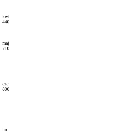
kwi
440
maj
710
cze
800
lip