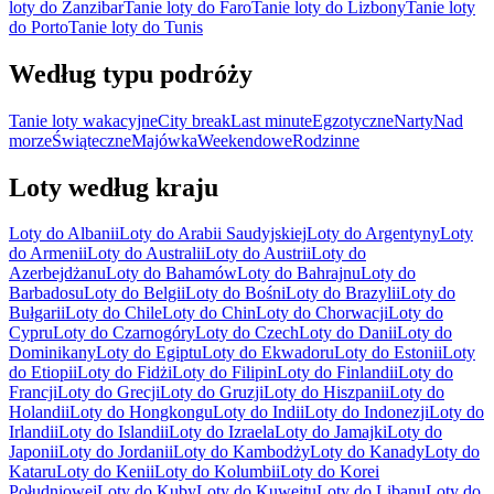
loty do Zanzibar
Tanie loty do Faro
Tanie loty do Lizbony
Tanie loty
do Porto
Tanie loty do Tunis
Według typu podróży
Tanie loty wakacyjne
City break
Last minute
Egzotyczne
Narty
Nad
morze
Świąteczne
Majówka
Weekendowe
Rodzinne
Loty według kraju
Loty do Albanii
Loty do Arabii Saudyjskiej
Loty do Argentyny
Loty
do Armenii
Loty do Australii
Loty do Austrii
Loty do
Azerbejdżanu
Loty do Bahamów
Loty do Bahrajnu
Loty do
Barbadosu
Loty do Belgii
Loty do Bośni
Loty do Brazylii
Loty do
Bułgarii
Loty do Chile
Loty do Chin
Loty do Chorwacji
Loty do
Cypru
Loty do Czarnogóry
Loty do Czech
Loty do Danii
Loty do
Dominikany
Loty do Egiptu
Loty do Ekwadoru
Loty do Estonii
Loty
do Etiopii
Loty do Fidżi
Loty do Filipin
Loty do Finlandii
Loty do
Francji
Loty do Grecji
Loty do Gruzji
Loty do Hiszpanii
Loty do
Holandii
Loty do Hongkongu
Loty do Indii
Loty do Indonezji
Loty do
Irlandii
Loty do Islandii
Loty do Izraela
Loty do Jamajki
Loty do
Japonii
Loty do Jordanii
Loty do Kambodży
Loty do Kanady
Loty do
Kataru
Loty do Kenii
Loty do Kolumbii
Loty do Korei
Południowej
Loty do Kuby
Loty do Kuwejtu
Loty do Libanu
Loty do