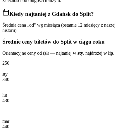
zależności od długości tranzytu.
Kiedy najtaniej
z Gdańsk do Split
?
Średnia cena „od" wg miesiąca (ostatnie 12 miesięcy z naszej
historii).
Średnie ceny biletów
do Split
w ciągu roku
Orientacyjne ceny od (zł) — najtaniej w
sty
, najdrożej w
lip
.
250
sty
340
lut
430
mar
440