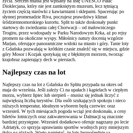
życia. Sercem miasta jest wpisany na listę UNESCO Pałac
Dioklecjana, który nie jest zamkniętym muzeum, lecz tętniącą
życiem częścią starówki z kawiarniami i sklepami. Spacerując po
słynnej promenadzie Riva, poczujesz prawdziwy klimat
śródziemnomorskiego kurortu. Split to także doskonały punkt
startowy do zwiedzania całej Chorwacji – od malowniczego
Trogiru, przez wodospady w Parku Narodowym Krka, aż po rejsy
promem na okoliczne wyspy. Miłośnicy natury docenią wzgórze
Marjan, oferujące panoramiczne widoki na miasto i góry. Tanie loty
z Gdańska pozwalają w krótkim czasie znaleźć się w miejscu, gdzie
góry Mosor i Kozjak spotykają się z błękitnym morzem, tworząc
krajobraz zapierający dech w piersiach.
Najlepszy czas na lot
Najlepszy czas na lot z Gdańska do Splitu przypada na okres od
maja do września. Jeśli zależy Ci na upałach i kąpielach w ciepłym
morzu, wybierz lipiec lub sierpień – musisz się jednak liczyć z
największą liczbą turystów. Dla osób szukających spokoju i nieco
niższych temperatur, idealnym wyborem będą czerwiec oraz
wrzesień. W tych miesiącach pogoda wciąż jest doskonała, a ceny
biletów lotniczych oraz zakwaterowania w Dalmacji są znacznie
bardziej przystępne. Wrzesień dodatkowo oferuje nagrzany po lecie
Adriatyk, co sprzyja uprawianiu sportów wodnych przy mniejszym
tłoku na plażach. Warto pamiętać, że loty bezpośrednie są