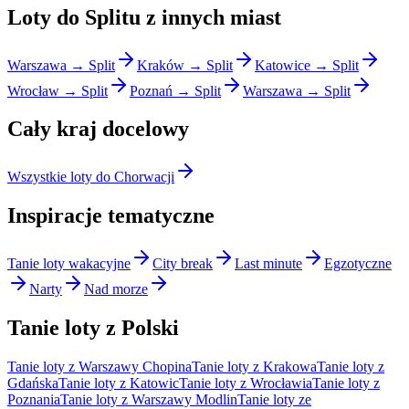
Loty do Splitu z innych miast
Warszawa → Split
Kraków → Split
Katowice → Split
Wrocław → Split
Poznań → Split
Warszawa → Split
Cały kraj docelowy
Wszystkie loty do Chorwacji
Inspiracje tematyczne
Tanie loty wakacyjne
City break
Last minute
Egzotyczne
Narty
Nad morze
Tanie loty z Polski
Tanie loty z Warszawy Chopina
Tanie loty z Krakowa
Tanie loty z
Gdańska
Tanie loty z Katowic
Tanie loty z Wrocławia
Tanie loty z
Poznania
Tanie loty z Warszawy Modlin
Tanie loty ze