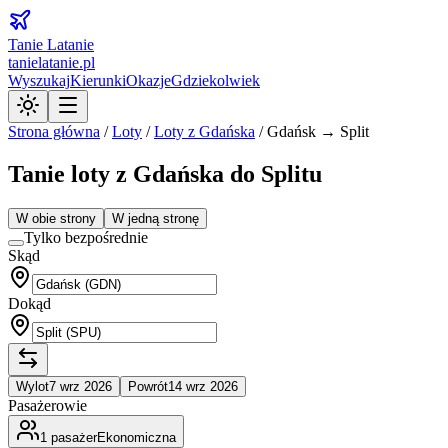
Tanie Latanie
tanielatanie.pl
Wyszukaj
Kierunki
Okazje
Gdziekolwiek
Strona główna
/
Loty
/
Loty z
Gdańska
/
Gdańsk → Split
Tanie loty z Gdańska do Splitu
W obie strony
W jedną stronę
Tylko bezpośrednie
Skąd
Dokąd
Wylot
7 wrz 2026
Powrót
14 wrz 2026
Pasażerowie
1
pasażer
Ekonomiczna