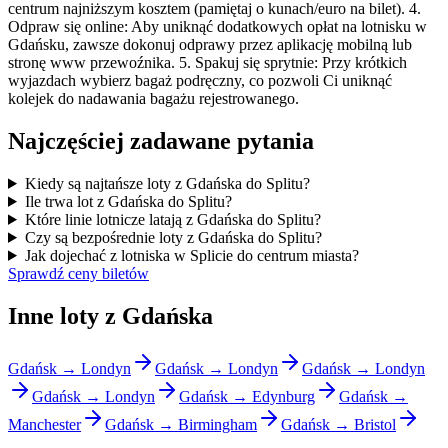
centrum najniższym kosztem (pamiętaj o kunach/euro na bilet). 4.
Odpraw się online: Aby uniknąć dodatkowych opłat na lotnisku w
Gdańsku, zawsze dokonuj odprawy przez aplikację mobilną lub
stronę www przewoźnika. 5. Spakuj się sprytnie: Przy krótkich
wyjazdach wybierz bagaż podręczny, co pozwoli Ci uniknąć
kolejek do nadawania bagażu rejestrowanego.
Najczęściej zadawane pytania
Kiedy są najtańsze loty z Gdańska do Splitu?
Ile trwa lot z Gdańska do Splitu?
Które linie lotnicze latają z Gdańska do Splitu?
Czy są bezpośrednie loty z Gdańska do Splitu?
Jak dojechać z lotniska w Splicie do centrum miasta?
Sprawdź ceny biletów
Inne loty z Gdańska
Gdańsk → Londyn
Gdańsk → Londyn
Gdańsk → Londyn
Gdańsk → Londyn
Gdańsk → Edynburg
Gdańsk →
Manchester
Gdańsk → Birmingham
Gdańsk → Bristol