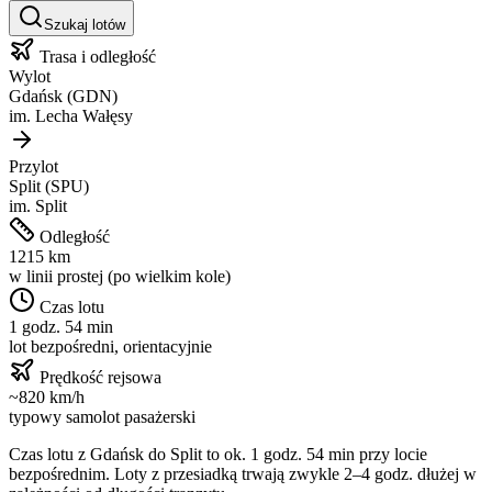
Szukaj lotów
Trasa i odległość
Wylot
Gdańsk
(
GDN
)
im.
Lecha Wałęsy
Przylot
Split
(
SPU
)
im.
Split
Odległość
1215
km
w linii prostej (po wielkim kole)
Czas lotu
1 godz. 54 min
lot bezpośredni, orientacyjnie
Prędkość rejsowa
~
820
km/h
typowy samolot pasażerski
Czas lotu z
Gdańsk
do
Split
to ok.
1 godz. 54 min
przy locie
bezpośrednim. Loty z przesiadką trwają zwykle 2–4 godz. dłużej w