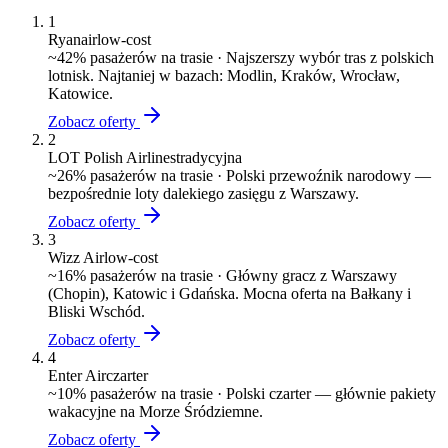
1
Ryanair
low-cost
~
42
% pasażerów na trasie ·
Najszerszy wybór tras z polskich
lotnisk. Najtaniej w bazach: Modlin, Kraków, Wrocław,
Katowice.
Zobacz oferty
2
LOT Polish Airlines
tradycyjna
~
26
% pasażerów na trasie ·
Polski przewoźnik narodowy —
bezpośrednie loty dalekiego zasięgu z Warszawy.
Zobacz oferty
3
Wizz Air
low-cost
~
16
% pasażerów na trasie ·
Główny gracz z Warszawy
(Chopin), Katowic i Gdańska. Mocna oferta na Bałkany i
Bliski Wschód.
Zobacz oferty
4
Enter Air
czarter
~
10
% pasażerów na trasie ·
Polski czarter — głównie pakiety
wakacyjne na Morze Śródziemne.
Zobacz oferty