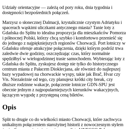
Udziały orientacyjne — zależą od pory roku, dnia tygodnia i
dostępności bezpośrednich połączeń.
Marzysz o słonecznej Dalmacji, krystalicznie czystym Adriatyku i
spacerach wąskimi uliczkami antycznego miasta? Tanie loty z
Gdańska do Splitu to idealna propozycja dla mieszkańców Pomorza
i północnej Polski, którzy chcą szybko i komfortowo przenieść się
do jednego z najpiękniejszych regionów Chorwacji. Port lotniczy w
Gdańsku oferuje atrakcyjne połączenia, dzięki którym podróż trwa
zaledwie dwie godziny, oszczędzając czas, który normalnie
spędziłbyś w wielogodzinnej trasie samochodem. Wybierając loty z
Gdańska do Splitu, zyskujesz dostęp nie tylko do historycznego
centrum miasta z Pałacem Dioklecjana, ale również do najlepszej
bazy wypadowej na chorwackie wyspy, takie jak Brač, Hvar czy
Vis. Niezależnie od tego, czy planujesz krótki city break, czy
dłuższe rodzinne wakacje, połączenie lotnicze GDN-SPU jest
obecnie jednym z najpopularniejszych kierunków wakacyjnych,
łączącym wygodę z przystępną ceną biletów.
Opis
Split to drugie co do wielkości miasto Chorwacji, które zachwyca
unikalnym połączeniem starożytnej historii z nowoczesnym stylem