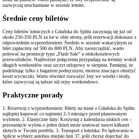
zazwyczaj uruchamiane w sezonie letnim.
Średnie ceny biletów
Ceny biletów lotniczych z Gdańska do Splitu zaczynają się już od
około 250-350 PLN za lot w obie strony, jeśli rezerwacji dokonasz z
odpowiednim wyprzedzeniem. Średnio w sezonie wakacyjnym za
bilet zapłacimy od 500 do 800 PLN. Aby zaoszczędzić, warto
polować na promocje typu „Flash Sale” u niskokosztowych
przewoźników. Najdroższe połączenia przypadają na terminy wokół
długich weekendów oraz szczyt urlopowy w sierpniu. Pamiętaj, że
podróżując tylko z bagażem podręcznym, możesz znacząco obniżyć
koszt wycieczki. Warto również rozważyć loty we wtorki i środy,
które zazwyczaj są tańsze niż rejsy weekendowe.
Praktyczne porady
1. Rezerwuj z wyprzedzeniem: Bilety na trasie z Gdańska do Splitu
najlepiej kupować co najmniej 2-3 miesiące przed planowanym
wylotem. 2. Elastyczne daty: Korzystaj z kalendarza niskich cen –
przesunięcie wylotu o jeden dzień może uratować nawet kilkaset
złotych w Twoim portfelu. 3. Transport z lotniska: Po lądowaniu w
Splicie wybierz autobus miejski linii 37, jeśli chcesz dojechać do