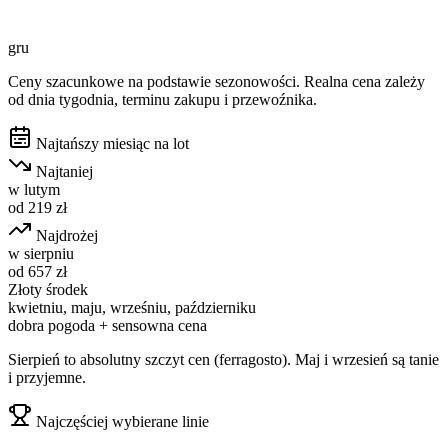
gru
Ceny szacunkowe na podstawie sezonowości. Realna cena zależy
od dnia tygodnia, terminu zakupu i przewoźnika.
Najtańszy miesiąc na lot
Najtaniej
w
lutym
od
219
zł
Najdrożej
w
sierpniu
od
657
zł
Złoty środek
kwietniu, maju, wrześniu, październiku
dobra pogoda + sensowna cena
Sierpień to absolutny szczyt cen (ferragosto). Maj i wrzesień są tanie
i przyjemne.
Najczęściej wybierane linie