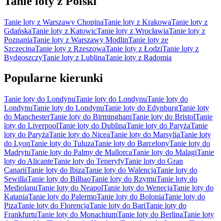
Tanie loty z Polski
Tanie loty z Warszawy Chopina
Tanie loty z Krakowa
Tanie loty z
Gdańska
Tanie loty z Katowic
Tanie loty z Wrocławia
Tanie loty z
Poznania
Tanie loty z Warszawy Modlin
Tanie loty ze
Szczecina
Tanie loty z Rzeszowa
Tanie loty z Łodzi
Tanie loty z
Bydgoszczy
Tanie loty z Lublina
Tanie loty z Radomia
Popularne kierunki
Tanie loty do Londynu
Tanie loty do Londynu
Tanie loty do
Londynu
Tanie loty do Londynu
Tanie loty do Edynburg
Tanie loty
do Manchester
Tanie loty do Birmingham
Tanie loty do Bristol
Tanie
loty do Liverpool
Tanie loty do Dublina
Tanie loty do Paryża
Tanie
loty do Paryża
Tanie loty do Nicea
Tanie loty do Marsylia
Tanie loty
do Lyon
Tanie loty do Tuluza
Tanie loty do Barcelony
Tanie loty do
Madrytu
Tanie loty do Palmy de Mallorca
Tanie loty do Malagi
Tanie
loty do Alicante
Tanie loty do Teneryfy
Tanie loty do Gran
Canarii
Tanie loty do Ibiza
Tanie loty do Walencja
Tanie loty do
Sewilla
Tanie loty do Bilbao
Tanie loty do Rzymu
Tanie loty do
Mediolanu
Tanie loty do Neapol
Tanie loty do Wenecja
Tanie loty do
Katania
Tanie loty do Palermo
Tanie loty do Bolonia
Tanie loty do
Piza
Tanie loty do Florencja
Tanie loty do Bari
Tanie loty do
Frankfurtu
Tanie loty do Monachium
Tanie loty do Berlina
Tanie loty