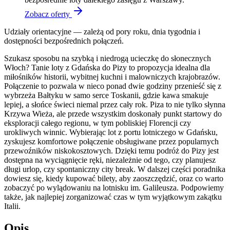
Zobacz oferty
Udziały orientacyjne — zależą od pory roku, dnia tygodnia i
dostępności bezpośrednich połączeń.
Szukasz sposobu na szybką i niedrogą ucieczkę do słonecznych
Włoch? Tanie loty z Gdańska do Pizy to propozycja idealna dla
miłośników historii, wybitnej kuchni i malowniczych krajobrazów.
Połączenie to pozwala w nieco ponad dwie godziny przenieść się z
wybrzeża Bałtyku w samo serce Toskanii, gdzie kawa smakuje
lepiej, a słońce świeci niemal przez cały rok. Piza to nie tylko słynna
Krzywa Wieża, ale przede wszystkim doskonały punkt startowy do
eksploracji całego regionu, w tym pobliskiej Florencji czy
urokliwych winnic. Wybierając lot z portu lotniczego w Gdańsku,
zyskujesz komfortowe połączenie obsługiwane przez popularnych
przewoźników niskokosztowych. Dzięki temu podróż do Pizy jest
dostępna na wyciągnięcie ręki, niezależnie od tego, czy planujesz
długi urlop, czy spontaniczny city break. W dalszej części poradnika
dowiesz się, kiedy kupować bilety, aby zaoszczędzić, oraz co warto
zobaczyć po wylądowaniu na lotnisku im. Galileusza. Podpowiemy
także, jak najlepiej zorganizować czas w tym wyjątkowym zakątku
Italii.
Opis