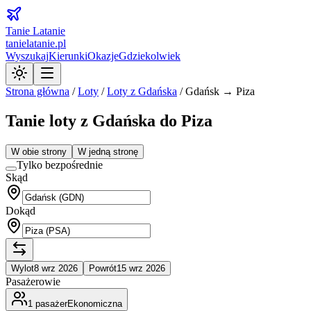
Tanie Latanie
tanielatanie.pl
Wyszukaj
Kierunki
Okazje
Gdziekolwiek
Strona główna
/
Loty
/
Loty z
Gdańska
/
Gdańsk → Piza
Tanie loty z Gdańska do Piza
W obie strony
W jedną stronę
Tylko bezpośrednie
Skąd
Dokąd
Wylot
8 wrz 2026
Powrót
15 wrz 2026
Pasażerowie
1
pasażer
Ekonomiczna