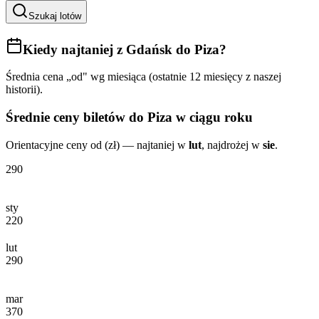
Szukaj lotów
Kiedy najtaniej
z Gdańsk do Piza
?
Średnia cena „od" wg miesiąca (ostatnie 12 miesięcy z naszej
historii).
Średnie ceny biletów
do Piza
w ciągu roku
Orientacyjne ceny od (zł) — najtaniej w
lut
, najdrożej w
sie
.
290
sty
220
lut
290
mar
370