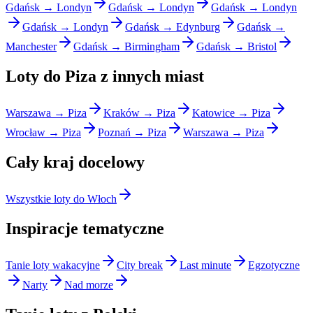
Gdańsk → Londyn
Gdańsk → Londyn
Gdańsk → Londyn
Gdańsk → Londyn
Gdańsk → Edynburg
Gdańsk →
Manchester
Gdańsk → Birmingham
Gdańsk → Bristol
Loty do Piza z innych miast
Warszawa → Piza
Kraków → Piza
Katowice → Piza
Wrocław → Piza
Poznań → Piza
Warszawa → Piza
Cały kraj docelowy
Wszystkie loty do Włoch
Inspiracje tematyczne
Tanie loty wakacyjne
City break
Last minute
Egzotyczne
Narty
Nad morze