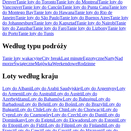
Denver
Tanie loty do Toronto
Tanie loty do Montreal
Tanie loty do
Vancouver
Tanie loty do Cancún
Tanie loty do Punta Cana
Tanie loty
do Montego Bay
Tanie loty do Hawana
Tanie loty do Rio de
Janeiro
Tanie loty do São Paulo
Tanie loty do Buenos Aires
Tanie loty
do Johannesburg
Tanie loty do Kapsztad
Tanie loty do Nairobi
Tanie
loty do Zanzibar
Tanie loty do Faro
Tanie loty do Lizbony
Tanie loty
do Porto
Tanie loty do Tunis
Według typu podróży
Tanie loty wakacyjne
City break
Last minute
Egzotyczne
Narty
Nad
morze
Świąteczne
Majówka
Weekendowe
Rodzinne
Loty według kraju
Loty do Albanii
Loty do Arabii Saudyjskiej
Loty do Argentyny
Loty
do Armenii
Loty do Australii
Loty do Austrii
Loty do
Azerbejdżanu
Loty do Bahamów
Loty do Bahrajnu
Loty do
Barbadosu
Loty do Belgii
Loty do Bośni
Loty do Brazylii
Loty do
Bułgarii
Loty do Chile
Loty do Chin
Loty do Chorwacji
Loty do
Cypru
Loty do Czarnogóry
Loty do Czech
Loty do Danii
Loty do
Dominikany
Loty do Egiptu
Loty do Ekwadoru
Loty do Estonii
Loty
do Etiopii
Loty do Fidżi
Loty do Filipin
Loty do Finlandii
Loty do
Francji
Loty do Grecji
Loty do Gruzji
Loty do Hiszpanii
Loty do