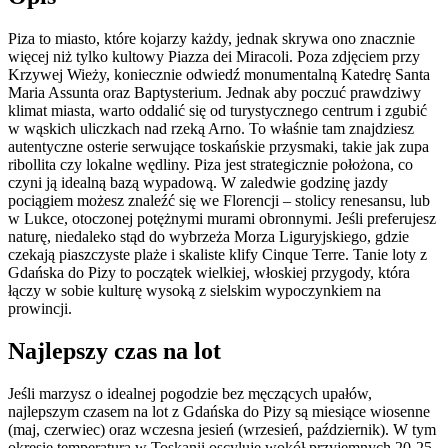
Piza to miasto, które kojarzy każdy, jednak skrywa ono znacznie
więcej niż tylko kultowy Piazza dei Miracoli. Poza zdjęciem przy
Krzywej Wieży, koniecznie odwiedź monumentalną Katedrę Santa
Maria Assunta oraz Baptysterium. Jednak aby poczuć prawdziwy
klimat miasta, warto oddalić się od turystycznego centrum i zgubić
w wąskich uliczkach nad rzeką Arno. To właśnie tam znajdziesz
autentyczne osterie serwujące toskańskie przysmaki, takie jak zupa
ribollita czy lokalne wędliny. Piza jest strategicznie położona, co
czyni ją idealną bazą wypadową. W zaledwie godzinę jazdy
pociągiem możesz znaleźć się we Florencji – stolicy renesansu, lub
w Lukce, otoczonej potężnymi murami obronnymi. Jeśli preferujesz
naturę, niedaleko stąd do wybrzeża Morza Liguryjskiego, gdzie
czekają piaszczyste plaże i skaliste klify Cinque Terre. Tanie loty z
Gdańska do Pizy to początek wielkiej, włoskiej przygody, która
łączy w sobie kulturę wysoką z sielskim wypoczynkiem na
prowincji.
Najlepszy czas na lot
Jeśli marzysz o idealnej pogodzie bez męczących upałów,
najlepszym czasem na lot z Gdańska do Pizy są miesiące wiosenne
(maj, czerwiec) oraz wczesna jesień (wrzesień, październik). W tym
okresie temperatura w Toskanii oscyluje wokół przyjemnych 20-25