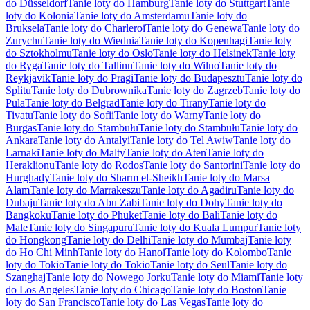
do Düsseldorf
Tanie loty do Hamburg
Tanie loty do Stuttgart
Tanie
loty do Kolonia
Tanie loty do Amsterdamu
Tanie loty do
Bruksela
Tanie loty do Charleroi
Tanie loty do Genewa
Tanie loty do
Zurychu
Tanie loty do Wiednia
Tanie loty do Kopenhagi
Tanie loty
do Sztokholmu
Tanie loty do Oslo
Tanie loty do Helsinek
Tanie loty
do Ryga
Tanie loty do Tallinn
Tanie loty do Wilno
Tanie loty do
Reykjavik
Tanie loty do Pragi
Tanie loty do Budapesztu
Tanie loty do
Splitu
Tanie loty do Dubrownika
Tanie loty do Zagrzeb
Tanie loty do
Pula
Tanie loty do Belgrad
Tanie loty do Tirany
Tanie loty do
Tivatu
Tanie loty do Sofii
Tanie loty do Warny
Tanie loty do
Burgas
Tanie loty do Stambułu
Tanie loty do Stambułu
Tanie loty do
Ankara
Tanie loty do Antalyi
Tanie loty do Tel Awiw
Tanie loty do
Larnaki
Tanie loty do Malty
Tanie loty do Aten
Tanie loty do
Heraklionu
Tanie loty do Rodos
Tanie loty do Santorini
Tanie loty do
Hurghady
Tanie loty do Sharm el-Sheikh
Tanie loty do Marsa
Alam
Tanie loty do Marrakeszu
Tanie loty do Agadiru
Tanie loty do
Dubaju
Tanie loty do Abu Zabi
Tanie loty do Dohy
Tanie loty do
Bangkoku
Tanie loty do Phuket
Tanie loty do Bali
Tanie loty do
Male
Tanie loty do Singapuru
Tanie loty do Kuala Lumpur
Tanie loty
do Hongkong
Tanie loty do Delhi
Tanie loty do Mumbaj
Tanie loty
do Ho Chi Minh
Tanie loty do Hanoi
Tanie loty do Kolombo
Tanie
loty do Tokio
Tanie loty do Tokio
Tanie loty do Seul
Tanie loty do
Szanghaj
Tanie loty do Nowego Jorku
Tanie loty do Miami
Tanie loty
do Los Angeles
Tanie loty do Chicago
Tanie loty do Boston
Tanie
loty do San Francisco
Tanie loty do Las Vegas
Tanie loty do