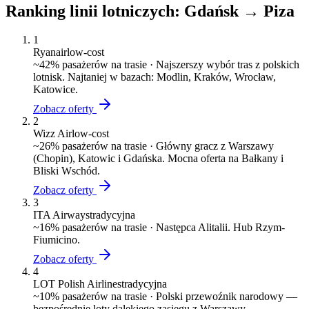
Ranking linii lotniczych:
Gdańsk
→
Piza
1
Ryanair
low-cost
~
42
% pasażerów na trasie ·
Najszerszy wybór tras z polskich
lotnisk. Najtaniej w bazach: Modlin, Kraków, Wrocław,
Katowice.
Zobacz oferty
2
Wizz Air
low-cost
~
26
% pasażerów na trasie ·
Główny gracz z Warszawy
(Chopin), Katowic i Gdańska. Mocna oferta na Bałkany i
Bliski Wschód.
Zobacz oferty
3
ITA Airways
tradycyjna
~
16
% pasażerów na trasie ·
Następca Alitalii. Hub Rzym-
Fiumicino.
Zobacz oferty
4
LOT Polish Airlines
tradycyjna
~
10
% pasażerów na trasie ·
Polski przewoźnik narodowy —
bezpośrednie loty dalekiego zasięgu z Warszawy.