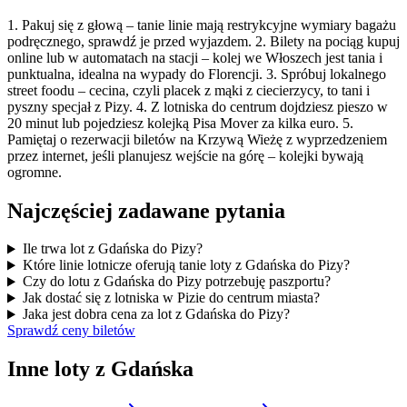
1. Pakuj się z głową – tanie linie mają restrykcyjne wymiary bagażu
podręcznego, sprawdź je przed wyjazdem. 2. Bilety na pociąg kupuj
online lub w automatach na stacji – kolej we Włoszech jest tania i
punktualna, idealna na wypady do Florencji. 3. Spróbuj lokalnego
street foodu – cecina, czyli placek z mąki z ciecierzycy, to tani i
pyszny specjał z Pizy. 4. Z lotniska do centrum dojdziesz pieszo w
20 minut lub pojedziesz kolejką Pisa Mover za kilka euro. 5.
Pamiętaj o rezerwacji biletów na Krzywą Wieżę z wyprzedzeniem
przez internet, jeśli planujesz wejście na górę – kolejki bywają
ogromne.
Najczęściej zadawane pytania
Ile trwa lot z Gdańska do Pizy?
Które linie lotnicze oferują tanie loty z Gdańska do Pizy?
Czy do lotu z Gdańska do Pizy potrzebuję paszportu?
Jak dostać się z lotniska w Pizie do centrum miasta?
Jaka jest dobra cena za lot z Gdańska do Pizy?
Sprawdź ceny biletów
Inne loty z Gdańska