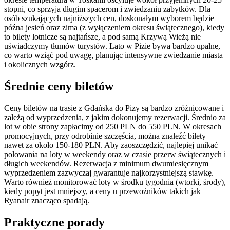
stopni, co sprzyja długim spacerom i zwiedzaniu zabytków. Dla
osób szukających najniższych cen, doskonałym wyborem będzie
późna jesień oraz zima (z wyłączeniem okresu świątecznego), kiedy
to bilety lotnicze są najtańsze, a pod samą Krzywą Wieżą nie
uświadczymy tłumów turystów. Lato w Pizie bywa bardzo upalne,
co warto wziąć pod uwagę, planując intensywne zwiedzanie miasta
i okolicznych wzgórz.
Średnie ceny biletów
Ceny biletów na trasie z Gdańska do Pizy są bardzo zróżnicowane i
zależą od wyprzedzenia, z jakim dokonujemy rezerwacji. Średnio za
lot w obie strony zapłacimy od 250 PLN do 550 PLN. W okresach
promocyjnych, przy odrobinie szczęścia, można znaleźć bilety
nawet za około 150-180 PLN. Aby zaoszczędzić, najlepiej unikać
polowania na loty w weekendy oraz w czasie przerw świątecznych i
długich weekendów. Rezerwacja z minimum dwumiesięcznym
wyprzedzeniem zazwyczaj gwarantuje najkorzystniejszą stawkę.
Warto również monitorować loty w środku tygodnia (wtorki, środy),
kiedy popyt jest mniejszy, a ceny u przewoźników takich jak
Ryanair znacząco spadają.
Praktyczne porady