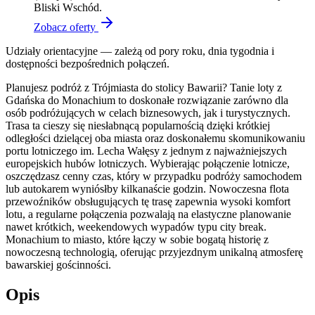
Bliski Wschód.
Zobacz oferty
Udziały orientacyjne — zależą od pory roku, dnia tygodnia i
dostępności bezpośrednich połączeń.
Planujesz podróż z Trójmiasta do stolicy Bawarii? Tanie loty z
Gdańska do Monachium to doskonałe rozwiązanie zarówno dla
osób podróżujących w celach biznesowych, jak i turystycznych.
Trasa ta cieszy się niesłabnącą popularnością dzięki krótkiej
odległości dzielącej oba miasta oraz doskonałemu skomunikowaniu
portu lotniczego im. Lecha Wałęsy z jednym z najważniejszych
europejskich hubów lotniczych. Wybierając połączenie lotnicze,
oszczędzasz cenny czas, który w przypadku podróży samochodem
lub autokarem wyniósłby kilkanaście godzin. Nowoczesna flota
przewoźników obsługujących tę trasę zapewnia wysoki komfort
lotu, a regularne połączenia pozwalają na elastyczne planowanie
nawet krótkich, weekendowych wypadów typu city break.
Monachium to miasto, które łączy w sobie bogatą historię z
nowoczesną technologią, oferując przyjezdnym unikalną atmosferę
bawarskiej gościnności.
Opis