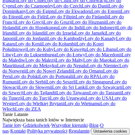
Bułgarii
Loty do Chile
Loty do Chin
Loty do Chorwacji
Loty do
Cypru
Loty do Czarnogóry
Loty do Czech
Loty do Danii
Loty do
Dominikany
Loty do Egiptu
Loty do Ekwadoru
Loty do Estonii
Loty
do Etiopii
Loty do Fidżi
Loty do Filipin
Loty do Finlandii
Loty do
Francji
Loty do Grecji
Loty do Gruzji
Loty do Hiszpanii
Loty do
Holandii
Loty do Hongkongu
Loty do Indii
Loty do Indonezji
Loty do
Irlandii
Loty do Islandii
Loty do Izraela
Loty do Jamajki
Loty do
Japonii
Loty do Jordanii
Loty do Kambodży
Loty do Kanady
Loty do
Kataru
Loty do Kenii
Loty do Kolumbii
Loty do Korei
Południowej
Loty do Kuby
Loty do Kuwejtu
Loty do Libanu
Loty do
Litwy
Loty do Luksemburga
Loty do Łotwy
Loty do Macedonii
Loty
do Malediw
Loty do Malezji
Loty do Malty
Loty do Maroka
Loty do
Mauritiusu
Loty do Meksyku
Loty do Nepalu
Loty do Niemiec
Loty
do Norwegii
Loty do Nowej Zelandii
Loty do Omanu
Loty do
Peru
Loty do Polski
Loty do Portugalii
Loty do RPA
Loty do
Rumunii
Loty do Serbii
Loty do Seszeli
Loty do Singapuru
Loty do
Słowacji
Loty do Słowenii
Loty do Sri Lanki
Loty do Szwajcarii
Loty
do Szwecji
Loty do Tajlandii
Loty do Tajwanu
Loty do Tanzanii
Loty
do Tunezji
Loty do Turcji
Loty do Urugwaju
Loty do USA
Loty do
Węgier
Loty do Wielkiej Brytanii
Loty do Wietnamu
Loty do
Włoch
Loty do ZEA
Tanie Latanie
Największa baza tanich lotów w Internecie
Tanie loty
·
Gdziekolwiek
·
Wszystkie kierunki
·
Blog
·
O
nas
·
Kontakt
·
Polityka prywatności
·
Regulamin
·
Ustawienia cookies