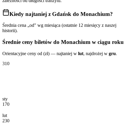
zależności od długości tranzytu.
Kiedy najtaniej
z Gdańsk do Monachium
?
Średnia cena „od" wg miesiąca (ostatnie 12 miesięcy z naszej
historii).
Średnie ceny biletów
do Monachium
w ciągu roku
Orientacyjne ceny od (zł) — najtaniej w
lut
, najdrożej w
gru
.
310
sty
170
lut
230