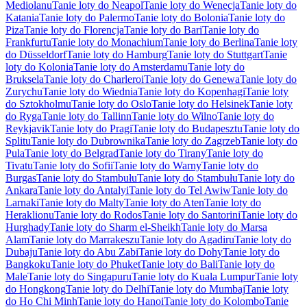
Mediolanu
Tanie loty do Neapol
Tanie loty do Wenecja
Tanie loty do
Katania
Tanie loty do Palermo
Tanie loty do Bolonia
Tanie loty do
Piza
Tanie loty do Florencja
Tanie loty do Bari
Tanie loty do
Frankfurtu
Tanie loty do Monachium
Tanie loty do Berlina
Tanie loty
do Düsseldorf
Tanie loty do Hamburg
Tanie loty do Stuttgart
Tanie
loty do Kolonia
Tanie loty do Amsterdamu
Tanie loty do
Bruksela
Tanie loty do Charleroi
Tanie loty do Genewa
Tanie loty do
Zurychu
Tanie loty do Wiednia
Tanie loty do Kopenhagi
Tanie loty
do Sztokholmu
Tanie loty do Oslo
Tanie loty do Helsinek
Tanie loty
do Ryga
Tanie loty do Tallinn
Tanie loty do Wilno
Tanie loty do
Reykjavik
Tanie loty do Pragi
Tanie loty do Budapesztu
Tanie loty do
Splitu
Tanie loty do Dubrownika
Tanie loty do Zagrzeb
Tanie loty do
Pula
Tanie loty do Belgrad
Tanie loty do Tirany
Tanie loty do
Tivatu
Tanie loty do Sofii
Tanie loty do Warny
Tanie loty do
Burgas
Tanie loty do Stambułu
Tanie loty do Stambułu
Tanie loty do
Ankara
Tanie loty do Antalyi
Tanie loty do Tel Awiw
Tanie loty do
Larnaki
Tanie loty do Malty
Tanie loty do Aten
Tanie loty do
Heraklionu
Tanie loty do Rodos
Tanie loty do Santorini
Tanie loty do
Hurghady
Tanie loty do Sharm el-Sheikh
Tanie loty do Marsa
Alam
Tanie loty do Marrakeszu
Tanie loty do Agadiru
Tanie loty do
Dubaju
Tanie loty do Abu Zabi
Tanie loty do Dohy
Tanie loty do
Bangkoku
Tanie loty do Phuket
Tanie loty do Bali
Tanie loty do
Male
Tanie loty do Singapuru
Tanie loty do Kuala Lumpur
Tanie loty
do Hongkong
Tanie loty do Delhi
Tanie loty do Mumbaj
Tanie loty
do Ho Chi Minh
Tanie loty do Hanoi
Tanie loty do Kolombo
Tanie