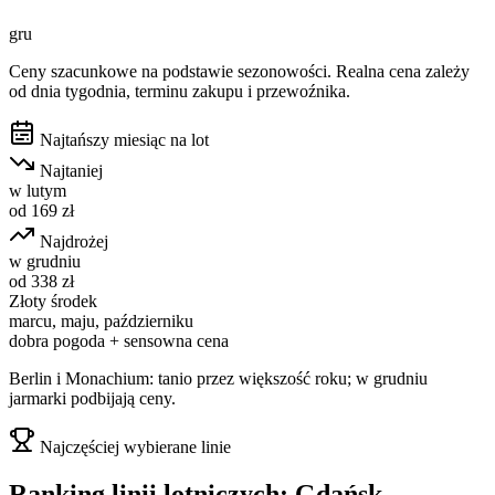
gru
Ceny szacunkowe na podstawie sezonowości. Realna cena zależy
od dnia tygodnia, terminu zakupu i przewoźnika.
Najtańszy miesiąc na lot
Najtaniej
w
lutym
od
169
zł
Najdrożej
w
grudniu
od
338
zł
Złoty środek
marcu, maju, październiku
dobra pogoda + sensowna cena
Berlin i Monachium: tanio przez większość roku; w grudniu
jarmarki podbijają ceny.
Najczęściej wybierane linie
Ranking linii lotniczych:
Gdańsk
→