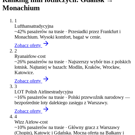
Monachium
1
Lufthansa
tradycyjna
~
42
% pasażerów na trasie ·
Przesiadki przez Frankfurt i
Monachium. Wysoki komfort, bagaż w cenie.
Zobacz oferty
2
Ryanair
low-cost
~
26
% pasażerów na trasie ·
Najszerszy wybór tras z polskich
lotnisk. Najtaniej w bazach: Modlin, Kraków, Wrocław,
Katowice.
Zobacz oferty
3
LOT Polish Airlines
tradycyjna
~
16
% pasażerów na trasie ·
Polski przewoźnik narodowy —
bezpośrednie loty dalekiego zasięgu z Warszawy.
Zobacz oferty
4
Wizz Air
low-cost
~
10
% pasażerów na trasie ·
Główny gracz z Warszawy
(Chopin), Katowic i Gdańska. Mocna oferta na Bałkany i