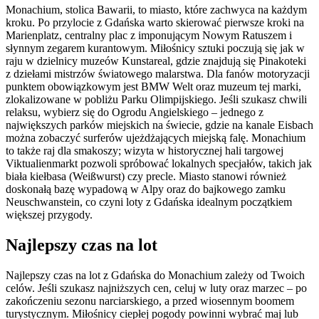
Monachium, stolica Bawarii, to miasto, które zachwyca na każdym
kroku. Po przylocie z Gdańska warto skierować pierwsze kroki na
Marienplatz, centralny plac z imponującym Nowym Ratuszem i
słynnym zegarem kurantowym. Miłośnicy sztuki poczują się jak w
raju w dzielnicy muzeów Kunstareal, gdzie znajdują się Pinakoteki
z dziełami mistrzów światowego malarstwa. Dla fanów motoryzacji
punktem obowiązkowym jest BMW Welt oraz muzeum tej marki,
zlokalizowane w pobliżu Parku Olimpijskiego. Jeśli szukasz chwili
relaksu, wybierz się do Ogrodu Angielskiego – jednego z
największych parków miejskich na świecie, gdzie na kanale Eisbach
można zobaczyć surferów ujeżdżających miejską falę. Monachium
to także raj dla smakoszy; wizyta w historycznej hali targowej
Viktualienmarkt pozwoli spróbować lokalnych specjałów, takich jak
biała kiełbasa (Weißwurst) czy precle. Miasto stanowi również
doskonałą bazę wypadową w Alpy oraz do bajkowego zamku
Neuschwanstein, co czyni loty z Gdańska idealnym początkiem
większej przygody.
Najlepszy czas na lot
Najlepszy czas na lot z Gdańska do Monachium zależy od Twoich
celów. Jeśli szukasz najniższych cen, celuj w luty oraz marzec – po
zakończeniu sezonu narciarskiego, a przed wiosennym boomem
turystycznym. Miłośnicy ciepłej pogody powinni wybrać maj lub