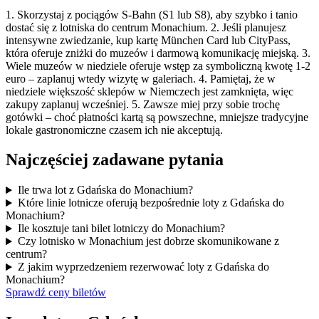
1. Skorzystaj z pociągów S-Bahn (S1 lub S8), aby szybko i tanio
dostać się z lotniska do centrum Monachium. 2. Jeśli planujesz
intensywne zwiedzanie, kup kartę München Card lub CityPass,
która oferuje zniżki do muzeów i darmową komunikację miejską. 3.
Wiele muzeów w niedziele oferuje wstęp za symboliczną kwotę 1-2
euro – zaplanuj wtedy wizytę w galeriach. 4. Pamiętaj, że w
niedziele większość sklepów w Niemczech jest zamknięta, więc
zakupy zaplanuj wcześniej. 5. Zawsze miej przy sobie trochę
gotówki – choć płatności kartą są powszechne, mniejsze tradycyjne
lokale gastronomiczne czasem ich nie akceptują.
Najczęściej zadawane pytania
Ile trwa lot z Gdańska do Monachium?
Które linie lotnicze oferują bezpośrednie loty z Gdańska do
Monachium?
Ile kosztuje tani bilet lotniczy do Monachium?
Czy lotnisko w Monachium jest dobrze skomunikowane z
centrum?
Z jakim wyprzedzeniem rezerwować loty z Gdańska do
Monachium?
Sprawdź ceny biletów