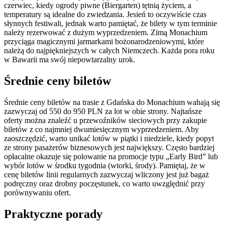
czerwiec, kiedy ogrody piwne (Biergarten) tętnią życiem, a
temperatury są idealne do zwiedzania. Jesień to oczywiście czas
słynnych festiwali, jednak warto pamiętać, że bilety w tym terminie
należy rezerwować z dużym wyprzedzeniem. Zimą Monachium
przyciąga magicznymi jarmarkami bożonarodzeniowymi, które
należą do najpiękniejszych w całych Niemczech. Każda pora roku
w Bawarii ma swój niepowtarzalny urok.
Średnie ceny biletów
Średnie ceny biletów na trasie z Gdańska do Monachium wahają się
zazwyczaj od 550 do 950 PLN za lot w obie strony. Najtańsze
oferty można znaleźć u przewoźników sieciowych przy zakupie
biletów z co najmniej dwumiesięcznym wyprzedzeniem. Aby
zaoszczędzić, warto unikać lotów w piątki i niedziele, kiedy popyt
ze strony pasażerów biznesowych jest największy. Często bardziej
opłacalne okazuje się polowanie na promocje typu „Early Bird” lub
wybór lotów w środku tygodnia (wtorki, środy). Pamiętaj, że w
cenę biletów linii regularnych zazwyczaj wliczony jest już bagaż
podręczny oraz drobny poczęstunek, co warto uwzględnić przy
porównywaniu ofert.
Praktyczne porady