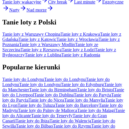
Tanie loty wakacyjne
City break
Last minute
Egzotyczne
Narty
Nad morze
Tanie loty z Polski
Tanie loty z Warszawy Chopina
Tanie loty z Krakowa
Tanie loty z
Gdańska
Tanie loty z Katowic
Tanie loty z Wrocławia
Tanie loty z
Poznania
Tanie loty z Warszawy Modlin
Tanie loty ze
Szczecina
Tanie loty z Rzeszowa
Tanie loty z Łodzi
Tanie loty z
Bydgoszczy
Tanie loty z Lublina
Tanie loty z Radomia
Popularne kierunki
Tanie loty do Londynu
Tanie loty do Londynu
Tanie loty do
Londynu
Tanie loty do Londynu
Tanie loty do Edynburg
Tanie loty
do Manchester
Tanie loty do Birmingham
Tanie loty do Bristol
Tanie
loty do Liverpool
Tanie loty do Dublina
Tanie loty do Paryża
Tanie
loty do Paryża
Tanie loty do Nicea
Tanie loty do Marsylia
Tanie loty
do Lyon
Tanie loty do Tuluza
Tanie loty do Barcelony
Tanie loty do
Madrytu
Tanie loty do Palmy de Mallorca
Tanie loty do Malagi
Tanie
loty do Alicante
Tanie loty do Teneryfy
Tanie loty do Gran
Canarii
Tanie loty do Ibiza
Tanie loty do Walencja
Tanie loty do
Sewilla
Tanie loty do Bilbao
Tanie loty do Rzymu
Tanie loty do