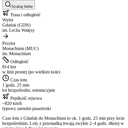
Szukaj lotów
Trasa i odległość
Wylot
Gdańsk
(
GDN
)
im.
Lecha Wałęsy
Przylot
Monachium
(
MUC
)
im.
Monachium
Odległość
814
km
w linii prostej (po wielkim kole)
Czas lotu
1 godz. 25 min
lot bezpośredni, orientacyjnie
Prędkość rejsowa
~
820
km/h
typowy samolot pasażerski
Czas lotu z
Gdańsk
do
Monachium
to ok.
1 godz. 25 min
przy locie
bezpośrednim. Loty z przesiadką trwają zwykle 2–4 godz. dłużej w