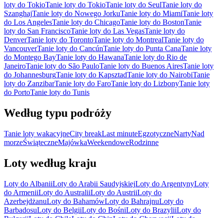
loty do Tokio
Tanie loty do Tokio
Tanie loty do Seul
Tanie loty do
Szanghaj
Tanie loty do Nowego Jorku
Tanie loty do Miami
Tanie loty
do Los Angeles
Tanie loty do Chicago
Tanie loty do Boston
Tanie
loty do San Francisco
Tanie loty do Las Vegas
Tanie loty do
Denver
Tanie loty do Toronto
Tanie loty do Montreal
Tanie loty do
Vancouver
Tanie loty do Cancún
Tanie loty do Punta Cana
Tanie loty
do Montego Bay
Tanie loty do Hawana
Tanie loty do Rio de
Janeiro
Tanie loty do São Paulo
Tanie loty do Buenos Aires
Tanie loty
do Johannesburg
Tanie loty do Kapsztad
Tanie loty do Nairobi
Tanie
loty do Zanzibar
Tanie loty do Faro
Tanie loty do Lizbony
Tanie loty
do Porto
Tanie loty do Tunis
Według typu podróży
Tanie loty wakacyjne
City break
Last minute
Egzotyczne
Narty
Nad
morze
Świąteczne
Majówka
Weekendowe
Rodzinne
Loty według kraju
Loty do Albanii
Loty do Arabii Saudyjskiej
Loty do Argentyny
Loty
do Armenii
Loty do Australii
Loty do Austrii
Loty do
Azerbejdżanu
Loty do Bahamów
Loty do Bahrajnu
Loty do
Barbadosu
Loty do Belgii
Loty do Bośni
Loty do Brazylii
Loty do