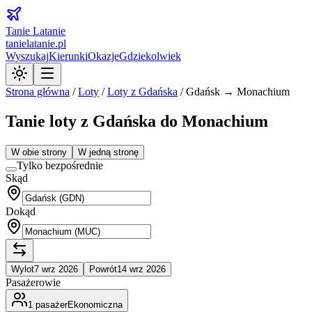
Tanie Latanie
tanielatanie.pl
Wyszukaj
Kierunki
Okazje
Gdziekolwiek
Strona główna
/
Loty
/
Loty z
Gdańska
/
Gdańsk → Monachium
Tanie loty z Gdańska do Monachium
W obie strony
W jedną stronę
Tylko bezpośrednie
Skąd
Dokąd
Wylot
7 wrz 2026
Powrót
14 wrz 2026
Pasażerowie
1
pasażer
Ekonomiczna