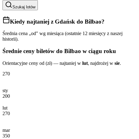
Szukaj lotów
Kiedy najtaniej
z Gdańsk do Bilbao
?
Średnia cena „od" wg miesiąca (ostatnie 12 miesięcy z naszej
historii).
Średnie ceny biletów
do Bilbao
w ciągu roku
Orientacyjne ceny od (zł) — najtaniej w
lut
, najdrożej w
sie
.
270
sty
200
lut
270
mar
350