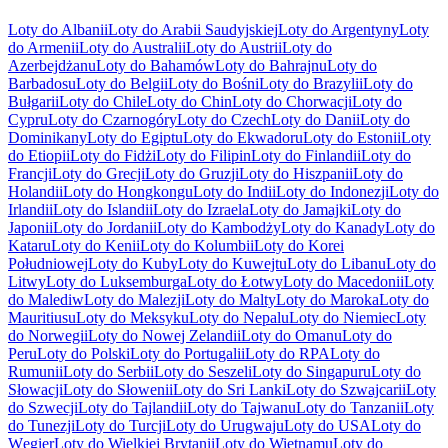
Loty do Albanii
Loty do Arabii Saudyjskiej
Loty do Argentyny
Loty
do Armenii
Loty do Australii
Loty do Austrii
Loty do
Azerbejdżanu
Loty do Bahamów
Loty do Bahrajnu
Loty do
Barbadosu
Loty do Belgii
Loty do Bośni
Loty do Brazylii
Loty do
Bułgarii
Loty do Chile
Loty do Chin
Loty do Chorwacji
Loty do
Cypru
Loty do Czarnogóry
Loty do Czech
Loty do Danii
Loty do
Dominikany
Loty do Egiptu
Loty do Ekwadoru
Loty do Estonii
Loty
do Etiopii
Loty do Fidżi
Loty do Filipin
Loty do Finlandii
Loty do
Francji
Loty do Grecji
Loty do Gruzji
Loty do Hiszpanii
Loty do
Holandii
Loty do Hongkongu
Loty do Indii
Loty do Indonezji
Loty do
Irlandii
Loty do Islandii
Loty do Izraela
Loty do Jamajki
Loty do
Japonii
Loty do Jordanii
Loty do Kambodży
Loty do Kanady
Loty do
Kataru
Loty do Kenii
Loty do Kolumbii
Loty do Korei
Południowej
Loty do Kuby
Loty do Kuwejtu
Loty do Libanu
Loty do
Litwy
Loty do Luksemburga
Loty do Łotwy
Loty do Macedonii
Loty
do Malediw
Loty do Malezji
Loty do Malty
Loty do Maroka
Loty do
Mauritiusu
Loty do Meksyku
Loty do Nepalu
Loty do Niemiec
Loty
do Norwegii
Loty do Nowej Zelandii
Loty do Omanu
Loty do
Peru
Loty do Polski
Loty do Portugalii
Loty do RPA
Loty do
Rumunii
Loty do Serbii
Loty do Seszeli
Loty do Singapuru
Loty do
Słowacji
Loty do Słowenii
Loty do Sri Lanki
Loty do Szwajcarii
Loty
do Szwecji
Loty do Tajlandii
Loty do Tajwanu
Loty do Tanzanii
Loty
do Tunezji
Loty do Turcji
Loty do Urugwaju
Loty do USA
Loty do
Węgier
Loty do Wielkiej Brytanii
Loty do Wietnamu
Loty do