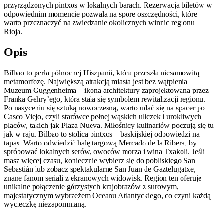
przyrządzonych pintxos w lokalnych barach. Rezerwacja biletów w
odpowiednim momencie pozwala na spore oszczędności, które
warto przeznaczyć na zwiedzanie okolicznych winnic regionu
Rioja.
Opis
Bilbao to perła północnej Hiszpanii, która przeszła niesamowitą
metamorfozę. Największą atrakcją miasta jest bez wątpienia
Muzeum Guggenheima – ikona architektury zaprojektowana przez
Franka Gehry’ego, która stała się symbolem rewitalizacji regionu.
Po nasyceniu się sztuką nowoczesną, warto udać się na spacer po
Casco Viejo, czyli starówce pełnej wąskich uliczek i urokliwych
placów, takich jak Plaza Nueva. Miłośnicy kulinariów poczują się tu
jak w raju. Bilbao to stolica pintxos – baskijskiej odpowiedzi na
tapas. Warto odwiedzić halę targową Mercado de la Ribera, by
spróbować lokalnych serów, owoców morza i wina Txakoli. Jeśli
masz więcej czasu, koniecznie wybierz się do pobliskiego San
Sebastián lub zobacz spektakularne San Juan de Gaztelugatxe,
znane fanom seriali z ekranowych widowisk. Region ten oferuje
unikalne połączenie górzystych krajobrazów z surowym,
majestatycznym wybrzeżem Oceanu Atlantyckiego, co czyni każdą
wycieczkę niezapomnianą.