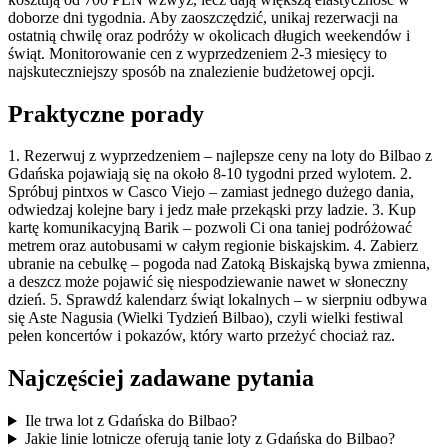
doborze dni tygodnia. Aby zaoszczędzić, unikaj rezerwacji na
ostatnią chwilę oraz podróży w okolicach długich weekendów i
świąt. Monitorowanie cen z wyprzedzeniem 2-3 miesięcy to
najskuteczniejszy sposób na znalezienie budżetowej opcji.
Praktyczne porady
1. Rezerwuj z wyprzedzeniem – najlepsze ceny na loty do Bilbao z
Gdańska pojawiają się na około 8-10 tygodni przed wylotem. 2.
Spróbuj pintxos w Casco Viejo – zamiast jednego dużego dania,
odwiedzaj kolejne bary i jedz małe przekąski przy ladzie. 3. Kup
kartę komunikacyjną Barik – pozwoli Ci ona taniej podróżować
metrem oraz autobusami w całym regionie biskajskim. 4. Zabierz
ubranie na cebulkę – pogoda nad Zatoką Biskajską bywa zmienna,
a deszcz może pojawić się niespodziewanie nawet w słoneczny
dzień. 5. Sprawdź kalendarz świąt lokalnych – w sierpniu odbywa
się Aste Nagusia (Wielki Tydzień Bilbao), czyli wielki festiwal
pełen koncertów i pokazów, który warto przeżyć chociaż raz.
Najczęściej zadawane pytania
Ile trwa lot z Gdańska do Bilbao?
Jakie linie lotnicze oferują tanie loty z Gdańska do Bilbao?