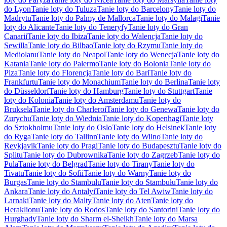
do Lyon
Tanie loty do Tuluza
Tanie loty do Barcelony
Tanie loty do
Madrytu
Tanie loty do Palmy de Mallorca
Tanie loty do Malagi
Tanie
loty do Alicante
Tanie loty do Teneryfy
Tanie loty do Gran
Canarii
Tanie loty do Ibiza
Tanie loty do Walencja
Tanie loty do
Sewilla
Tanie loty do Bilbao
Tanie loty do Rzymu
Tanie loty do
Mediolanu
Tanie loty do Neapol
Tanie loty do Wenecja
Tanie loty do
Katania
Tanie loty do Palermo
Tanie loty do Bolonia
Tanie loty do
Piza
Tanie loty do Florencja
Tanie loty do Bari
Tanie loty do
Frankfurtu
Tanie loty do Monachium
Tanie loty do Berlina
Tanie loty
do Düsseldorf
Tanie loty do Hamburg
Tanie loty do Stuttgart
Tanie
loty do Kolonia
Tanie loty do Amsterdamu
Tanie loty do
Bruksela
Tanie loty do Charleroi
Tanie loty do Genewa
Tanie loty do
Zurychu
Tanie loty do Wiednia
Tanie loty do Kopenhagi
Tanie loty
do Sztokholmu
Tanie loty do Oslo
Tanie loty do Helsinek
Tanie loty
do Ryga
Tanie loty do Tallinn
Tanie loty do Wilno
Tanie loty do
Reykjavik
Tanie loty do Pragi
Tanie loty do Budapesztu
Tanie loty do
Splitu
Tanie loty do Dubrownika
Tanie loty do Zagrzeb
Tanie loty do
Pula
Tanie loty do Belgrad
Tanie loty do Tirany
Tanie loty do
Tivatu
Tanie loty do Sofii
Tanie loty do Warny
Tanie loty do
Burgas
Tanie loty do Stambułu
Tanie loty do Stambułu
Tanie loty do
Ankara
Tanie loty do Antalyi
Tanie loty do Tel Awiw
Tanie loty do
Larnaki
Tanie loty do Malty
Tanie loty do Aten
Tanie loty do
Heraklionu
Tanie loty do Rodos
Tanie loty do Santorini
Tanie loty do
Hurghady
Tanie loty do Sharm el-Sheikh
Tanie loty do Marsa