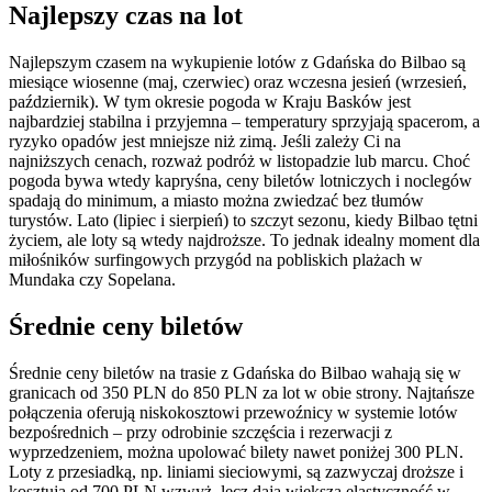
Najlepszy czas na lot
Najlepszym czasem na wykupienie lotów z Gdańska do Bilbao są
miesiące wiosenne (maj, czerwiec) oraz wczesna jesień (wrzesień,
październik). W tym okresie pogoda w Kraju Basków jest
najbardziej stabilna i przyjemna – temperatury sprzyjają spacerom, a
ryzyko opadów jest mniejsze niż zimą. Jeśli zależy Ci na
najniższych cenach, rozważ podróż w listopadzie lub marcu. Choć
pogoda bywa wtedy kapryśna, ceny biletów lotniczych i noclegów
spadają do minimum, a miasto można zwiedzać bez tłumów
turystów. Lato (lipiec i sierpień) to szczyt sezonu, kiedy Bilbao tętni
życiem, ale loty są wtedy najdroższe. To jednak idealny moment dla
miłośników surfingowych przygód na pobliskich plażach w
Mundaka czy Sopelana.
Średnie ceny biletów
Średnie ceny biletów na trasie z Gdańska do Bilbao wahają się w
granicach od 350 PLN do 850 PLN za lot w obie strony. Najtańsze
połączenia oferują niskokosztowi przewoźnicy w systemie lotów
bezpośrednich – przy odrobinie szczęścia i rezerwacji z
wyprzedzeniem, można upolować bilety nawet poniżej 300 PLN.
Loty z przesiadką, np. liniami sieciowymi, są zazwyczaj droższe i
kosztują od 700 PLN wzwyż, lecz dają większą elastyczność w