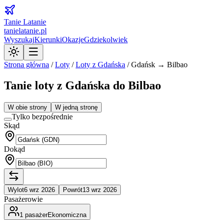
Tanie Latanie
tanielatanie.pl
Wyszukaj
Kierunki
Okazje
Gdziekolwiek
Strona główna
/
Loty
/
Loty z
Gdańska
/
Gdańsk → Bilbao
Tanie loty z Gdańska do Bilbao
W obie strony
W jedną stronę
Tylko bezpośrednie
Skąd
Dokąd
Wylot
6 wrz 2026
Powrót
13 wrz 2026
Pasażerowie
1
pasażer
Ekonomiczna