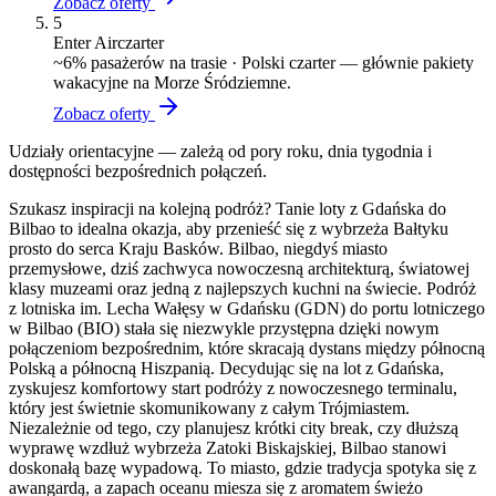
Zobacz oferty
5
Enter Air
czarter
~
6
% pasażerów na trasie ·
Polski czarter — głównie pakiety
wakacyjne na Morze Śródziemne.
Zobacz oferty
Udziały orientacyjne — zależą od pory roku, dnia tygodnia i
dostępności bezpośrednich połączeń.
Szukasz inspiracji na kolejną podróż? Tanie loty z Gdańska do
Bilbao to idealna okazja, aby przenieść się z wybrzeża Bałtyku
prosto do serca Kraju Basków. Bilbao, niegdyś miasto
przemysłowe, dziś zachwyca nowoczesną architekturą, światowej
klasy muzeami oraz jedną z najlepszych kuchni na świecie. Podróż
z lotniska im. Lecha Wałęsy w Gdańsku (GDN) do portu lotniczego
w Bilbao (BIO) stała się niezwykle przystępna dzięki nowym
połączeniom bezpośrednim, które skracają dystans między północną
Polską a północną Hiszpanią. Decydując się na lot z Gdańska,
zyskujesz komfortowy start podróży z nowoczesnego terminalu,
który jest świetnie skomunikowany z całym Trójmiastem.
Niezależnie od tego, czy planujesz krótki city break, czy dłuższą
wyprawę wzdłuż wybrzeża Zatoki Biskajskiej, Bilbao stanowi
doskonałą bazę wypadową. To miasto, gdzie tradycja spotyka się z
awangardą, a zapach oceanu miesza się z aromatem świeżo