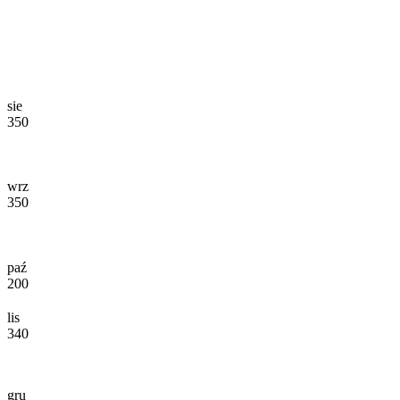
sie
350
wrz
350
paź
200
lis
340
gru