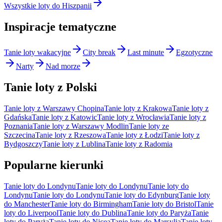
Wszystkie loty do Hiszpanii
Inspiracje tematyczne
Tanie loty wakacyjne
City break
Last minute
Egzotyczne
Narty
Nad morze
Tanie loty z Polski
Tanie loty z Warszawy Chopina
Tanie loty z Krakowa
Tanie loty z
Gdańska
Tanie loty z Katowic
Tanie loty z Wrocławia
Tanie loty z
Poznania
Tanie loty z Warszawy Modlin
Tanie loty ze
Szczecina
Tanie loty z Rzeszowa
Tanie loty z Łodzi
Tanie loty z
Bydgoszczy
Tanie loty z Lublina
Tanie loty z Radomia
Popularne kierunki
Tanie loty do Londynu
Tanie loty do Londynu
Tanie loty do
Londynu
Tanie loty do Londynu
Tanie loty do Edynburg
Tanie loty
do Manchester
Tanie loty do Birmingham
Tanie loty do Bristol
Tanie
loty do Liverpool
Tanie loty do Dublina
Tanie loty do Paryża
Tanie
loty do Paryża
Tanie loty do Nicea
Tanie loty do Marsylia
Tanie loty