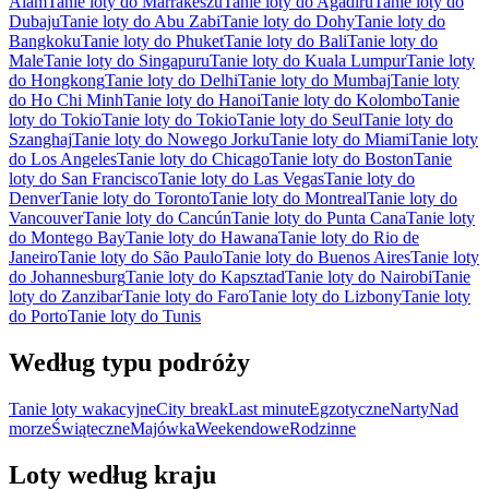
Alam
Tanie loty do Marrakeszu
Tanie loty do Agadiru
Tanie loty do
Dubaju
Tanie loty do Abu Zabi
Tanie loty do Dohy
Tanie loty do
Bangkoku
Tanie loty do Phuket
Tanie loty do Bali
Tanie loty do
Male
Tanie loty do Singapuru
Tanie loty do Kuala Lumpur
Tanie loty
do Hongkong
Tanie loty do Delhi
Tanie loty do Mumbaj
Tanie loty
do Ho Chi Minh
Tanie loty do Hanoi
Tanie loty do Kolombo
Tanie
loty do Tokio
Tanie loty do Tokio
Tanie loty do Seul
Tanie loty do
Szanghaj
Tanie loty do Nowego Jorku
Tanie loty do Miami
Tanie loty
do Los Angeles
Tanie loty do Chicago
Tanie loty do Boston
Tanie
loty do San Francisco
Tanie loty do Las Vegas
Tanie loty do
Denver
Tanie loty do Toronto
Tanie loty do Montreal
Tanie loty do
Vancouver
Tanie loty do Cancún
Tanie loty do Punta Cana
Tanie loty
do Montego Bay
Tanie loty do Hawana
Tanie loty do Rio de
Janeiro
Tanie loty do São Paulo
Tanie loty do Buenos Aires
Tanie loty
do Johannesburg
Tanie loty do Kapsztad
Tanie loty do Nairobi
Tanie
loty do Zanzibar
Tanie loty do Faro
Tanie loty do Lizbony
Tanie loty
do Porto
Tanie loty do Tunis
Według typu podróży
Tanie loty wakacyjne
City break
Last minute
Egzotyczne
Narty
Nad
morze
Świąteczne
Majówka
Weekendowe
Rodzinne
Loty według kraju