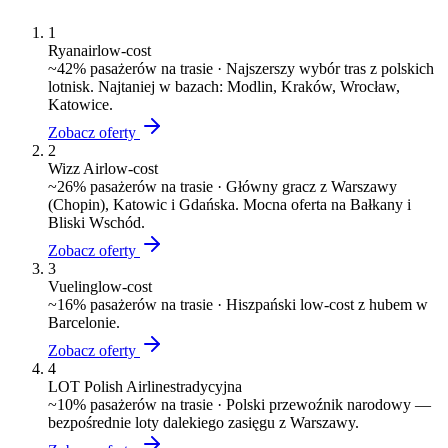
1
Ryanair
low-cost
~
42
% pasażerów na trasie ·
Najszerszy wybór tras z polskich
lotnisk. Najtaniej w bazach: Modlin, Kraków, Wrocław,
Katowice.
Zobacz oferty
2
Wizz Air
low-cost
~
26
% pasażerów na trasie ·
Główny gracz z Warszawy
(Chopin), Katowic i Gdańska. Mocna oferta na Bałkany i
Bliski Wschód.
Zobacz oferty
3
Vueling
low-cost
~
16
% pasażerów na trasie ·
Hiszpański low-cost z hubem w
Barcelonie.
Zobacz oferty
4
LOT Polish Airlines
tradycyjna
~
10
% pasażerów na trasie ·
Polski przewoźnik narodowy —
bezpośrednie loty dalekiego zasięgu z Warszawy.