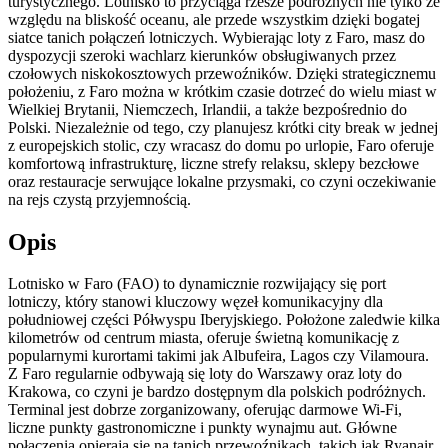
turystycznego. Lotnisko to przyciąga rzesze podróżnych nie tylko ze
względu na bliskość oceanu, ale przede wszystkim dzięki bogatej
siatce tanich połączeń lotniczych. Wybierając loty z Faro, masz do
dyspozycji szeroki wachlarz kierunków obsługiwanych przez
czołowych niskokosztowych przewoźników. Dzięki strategicznemu
położeniu, z Faro można w krótkim czasie dotrzeć do wielu miast w
Wielkiej Brytanii, Niemczech, Irlandii, a także bezpośrednio do
Polski. Niezależnie od tego, czy planujesz krótki city break w jednej
z europejskich stolic, czy wracasz do domu po urlopie, Faro oferuje
komfortową infrastrukturę, liczne strefy relaksu, sklepy bezcłowe
oraz restauracje serwujące lokalne przysmaki, co czyni oczekiwanie
na rejs czystą przyjemnością.
Opis
Lotnisko w Faro (FAO) to dynamicznie rozwijający się port
lotniczy, który stanowi kluczowy węzeł komunikacyjny dla
południowej części Półwyspu Iberyjskiego. Położone zaledwie kilka
kilometrów od centrum miasta, oferuje świetną komunikację z
popularnymi kurortami takimi jak Albufeira, Lagos czy Vilamoura.
Z Faro regularnie odbywają się loty do Warszawy oraz loty do
Krakowa, co czyni je bardzo dostępnym dla polskich podróżnych.
Terminal jest dobrze zorganizowany, oferując darmowe Wi-Fi,
liczne punkty gastronomiczne i punkty wynajmu aut. Główne
połączenia opierają się na tanich przewoźnikach, takich jak Ryanair