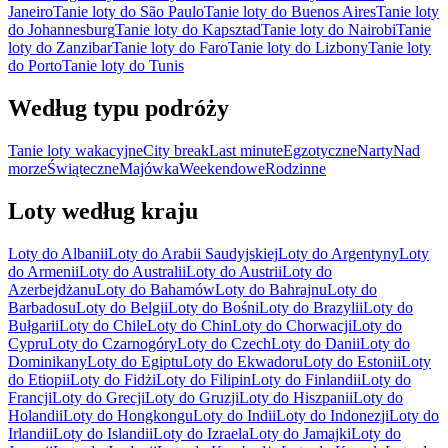
Janeiro
Tanie loty do São Paulo
Tanie loty do Buenos Aires
Tanie loty
do Johannesburg
Tanie loty do Kapsztad
Tanie loty do Nairobi
Tanie
loty do Zanzibar
Tanie loty do Faro
Tanie loty do Lizbony
Tanie loty
do Porto
Tanie loty do Tunis
Według typu podróży
Tanie loty wakacyjne
City break
Last minute
Egzotyczne
Narty
Nad
morze
Świąteczne
Majówka
Weekendowe
Rodzinne
Loty według kraju
Loty do Albanii
Loty do Arabii Saudyjskiej
Loty do Argentyny
Loty
do Armenii
Loty do Australii
Loty do Austrii
Loty do
Azerbejdżanu
Loty do Bahamów
Loty do Bahrajnu
Loty do
Barbadosu
Loty do Belgii
Loty do Bośni
Loty do Brazylii
Loty do
Bułgarii
Loty do Chile
Loty do Chin
Loty do Chorwacji
Loty do
Cypru
Loty do Czarnogóry
Loty do Czech
Loty do Danii
Loty do
Dominikany
Loty do Egiptu
Loty do Ekwadoru
Loty do Estonii
Loty
do Etiopii
Loty do Fidżi
Loty do Filipin
Loty do Finlandii
Loty do
Francji
Loty do Grecji
Loty do Gruzji
Loty do Hiszpanii
Loty do
Holandii
Loty do Hongkongu
Loty do Indii
Loty do Indonezji
Loty do
Irlandii
Loty do Islandii
Loty do Izraela
Loty do Jamajki
Loty do