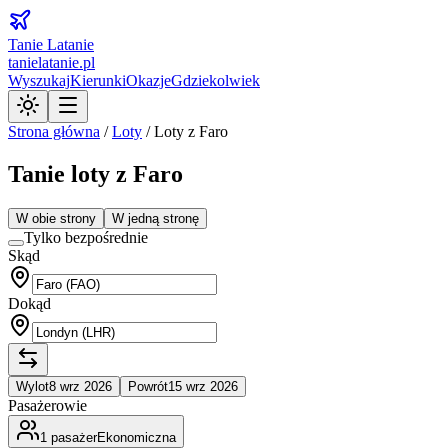
Tanie Latanie
tanielatanie.pl
Wyszukaj
Kierunki
Okazje
Gdziekolwiek
Strona główna
/
Loty
/
Loty z Faro
Tanie loty z Faro
W obie strony
W jedną stronę
Tylko bezpośrednie
Skąd
Dokąd
Wylot
8 wrz 2026
Powrót
15 wrz 2026
Pasażerowie
1
pasażer
Ekonomiczna