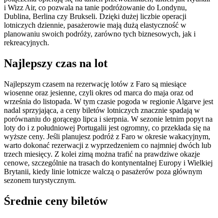
i Wizz Air, co pozwala na tanie podróżowanie do Londynu,
Dublina, Berlina czy Brukseli. Dzięki dużej liczbie operacji
lotniczych dziennie, pasażerowie mają dużą elastyczność w
planowaniu swoich podróży, zarówno tych biznesowych, jak i
rekreacyjnych.
Najlepszy czas na lot
Najlepszym czasem na rezerwację lotów z Faro są miesiące
wiosenne oraz jesienne, czyli okres od marca do maja oraz od
września do listopada. W tym czasie pogoda w regionie Algarve jest
nadal sprzyjająca, a ceny biletów lotniczych znacznie spadają w
porównaniu do gorącego lipca i sierpnia. W sezonie letnim popyt na
loty do i z południowej Portugalii jest ogromny, co przekłada się na
wyższe ceny. Jeśli planujesz podróż z Faro w okresie wakacyjnym,
warto dokonać rezerwacji z wyprzedzeniem co najmniej dwóch lub
trzech miesięcy. Z kolei zimą można trafić na prawdziwe okazje
cenowe, szczególnie na trasach do kontynentalnej Europy i Wielkiej
Brytanii, kiedy linie lotnicze walczą o pasażerów poza głównym
sezonem turystycznym.
Średnie ceny biletów