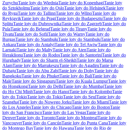
Zurychu
Tanie loty do Wiednia
Tanie loty do Kopenhagi
Tanie loty
do Sztokholmu
Tanie loty do Oslo
Tanie loty do Helsinek
Tanie loty
do Ryga
Tanie loty do Tallinn
Tanie loty do Wilno
Tanie loty do
Reykjavik
Tanie loty do Pragi
Tanie loty do Budapesztu
Tanie loty do
Splitu
Tanie loty do Dubrownika
Tanie loty do Zagrzeb
Tanie loty do
Pula
Tanie loty do Belgrad
Tanie loty do Tirany
Tanie loty do
Tivatu
Tanie loty do Sofii
Tanie loty do Warny
Tanie loty do
Burgas
Tanie loty do Stambułu
Tanie loty do Stambułu
Tanie loty do
Ankara
Tanie loty do Antalyi
Tanie loty do Tel Awiw
Tanie loty do
Larnaki
Tanie loty do Malty
Tanie loty do Aten
Tanie loty do
Heraklionu
Tanie loty do Rodos
Tanie loty do Santorini
Tanie loty do
Hurghady
Tanie loty do Sharm el-Sheikh
Tanie loty do Marsa
Alam
Tanie loty do Marrakeszu
Tanie loty do Agadiru
Tanie loty do
Dubaju
Tanie loty do Abu Zabi
Tanie loty do Dohy
Tanie loty do
Bangkoku
Tanie loty do Phuket
Tanie loty do Bali
Tanie loty do
Male
Tanie loty do Singapuru
Tanie loty do Kuala Lumpur
Tanie loty
do Hongkong
Tanie loty do Delhi
Tanie loty do Mumbaj
Tanie loty
do Ho Chi Minh
Tanie loty do Hanoi
Tanie loty do Kolombo
Tanie
loty do Tokio
Tanie loty do Tokio
Tanie loty do Seul
Tanie loty do
Szanghaj
Tanie loty do Nowego Jorku
Tanie loty do Miami
Tanie loty
do Los Angeles
Tanie loty do Chicago
Tanie loty do Boston
Tanie
loty do San Francisco
Tanie loty do Las Vegas
Tanie loty do
Denver
Tanie loty do Toronto
Tanie loty do Montreal
Tanie loty do
Vancouver
Tanie loty do Cancún
Tanie loty do Punta Cana
Tanie loty
do Montego Bay
Tanie loty do Hawana
Tanie loty do Rio de