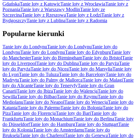
Gdańska
Tanie loty z Katowic
Tanie loty z Wrocławia
Tanie loty z
Poznania
Tanie loty z Warszawy Modlin
Tanie loty ze
Szczecina
Tanie loty z Rzeszowa
Tanie loty z Łodzi
Tanie loty z
Bydgoszczy
Tanie loty z Lublina
Tanie loty z Radomia
Popularne kierunki
Tanie loty do Londynu
Tanie loty do Londynu
Tanie loty do
Londynu
Tanie loty do Londynu
Tanie loty do Edynburg
Tanie loty
do Manchester
Tanie loty do Birmingham
Tanie loty do Bristol
Tanie
loty do Liverpool
Tanie loty do Dublina
Tanie loty do Paryża
Tanie
loty do Paryża
Tanie loty do Nicea
Tanie loty do Marsylia
Tanie loty
do Lyon
Tanie loty do Tuluza
Tanie loty do Barcelony
Tanie loty do
Madrytu
Tanie loty do Palmy de Mallorca
Tanie loty do Malagi
Tanie
loty do Alicante
Tanie loty do Teneryfy
Tanie loty do Gran
Canarii
Tanie loty do Ibiza
Tanie loty do Walencja
Tanie loty do
Sewilla
Tanie loty do Bilbao
Tanie loty do Rzymu
Tanie loty do
Mediolanu
Tanie loty do Neapol
Tanie loty do Wenecja
Tanie loty do
Katania
Tanie loty do Palermo
Tanie loty do Bolonia
Tanie loty do
Piza
Tanie loty do Florencja
Tanie loty do Bari
Tanie loty do
Frankfurtu
Tanie loty do Monachium
Tanie loty do Berlina
Tanie loty
do Düsseldorf
Tanie loty do Hamburg
Tanie loty do Stuttgart
Tanie
loty do Kolonia
Tanie loty do Amsterdamu
Tanie loty do
Bruksela
Tanie loty do Charleroi
Tanie loty do Genewa
Tanie loty do