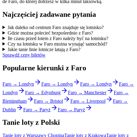
de Faro, do której dotrzesz w kilka minut taksówką.
Najczęściej zadawane pytania
Jak daleko od centrum Faro znajduje się lotnisko?
Gdzie można polecieć bezpośrednio z Faro?
Ile czasu przed lotem z Faro należy być na lotnisku?
Czy na lotnisku w Faro można wynająć samochód?
Jakie tanie linie lotnicze latają z Faro?
Sprawdź ceny biletów
Popularne kierunki z Faro
Faro → Londyn
Faro → Londyn
Faro → Londyn
Faro →
Londyn
Faro → Edynburg
Faro → Manchester
Faro →
Birmingham
Faro → Bristol
Faro → Liverpool
Faro →
Dublin
Faro → Paryż
Faro → Paryż
Tanie loty z Polski
Tanie loty z Warszawy Chopina
Tanie loty z Krakowa
Tanie loty z