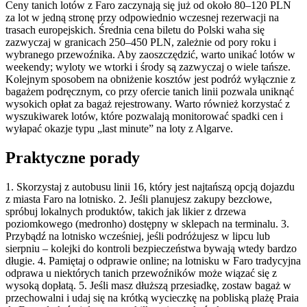
Ceny tanich lotów z Faro zaczynają się już od około 80–120 PLN
za lot w jedną stronę przy odpowiednio wczesnej rezerwacji na
trasach europejskich. Średnia cena biletu do Polski waha się
zazwyczaj w granicach 250–450 PLN, zależnie od pory roku i
wybranego przewoźnika. Aby zaoszczędzić, warto unikać lotów w
weekendy; wyloty we wtorki i środy są zazwyczaj o wiele tańsze.
Kolejnym sposobem na obniżenie kosztów jest podróż wyłącznie z
bagażem podręcznym, co przy ofercie tanich linii pozwala uniknąć
wysokich opłat za bagaż rejestrowany. Warto również korzystać z
wyszukiwarek lotów, które pozwalają monitorować spadki cen i
wyłapać okazje typu „last minute” na loty z Algarve.
Praktyczne porady
1. Skorzystaj z autobusu linii 16, który jest najtańszą opcją dojazdu
z miasta Faro na lotnisko. 2. Jeśli planujesz zakupy bezcłowe,
spróbuj lokalnych produktów, takich jak likier z drzewa
poziomkowego (medronho) dostępny w sklepach na terminalu. 3.
Przybądź na lotnisko wcześniej, jeśli podróżujesz w lipcu lub
sierpniu – kolejki do kontroli bezpieczeństwa bywają wtedy bardzo
długie. 4. Pamiętaj o odprawie online; na lotnisku w Faro tradycyjna
odprawa u niektórych tanich przewoźników może wiązać się z
wysoką dopłatą. 5. Jeśli masz dłuższą przesiadkę, zostaw bagaż w
przechowalni i udaj się na krótką wycieczkę na pobliską plażę Praia