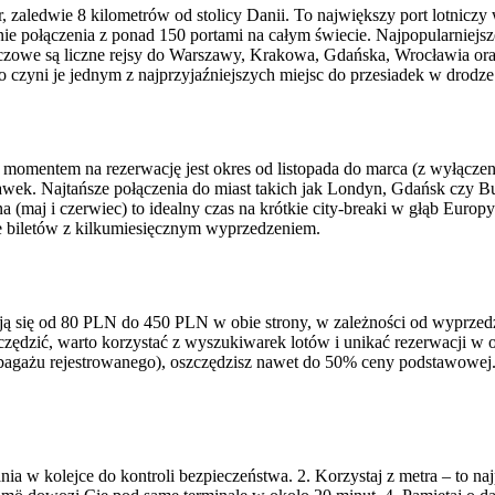
zaledwie 8 kilometrów od stolicy Danii. To największy port lotniczy
nie połączenia z ponad 150 portami na całym świecie. Najpopularniejs
zowe są liczne rejsy do Warszawy, Krakowa, Gdańska, Wrocławia oraz
o czyni je jednym z najprzyjaźniejszych miejsc do przesiadek w drodze
m momentem na rezerwację jest okres od listopada do marca (z wyłącz
tawek. Najtańsze połączenia do miast takich jak Londyn, Gdańsk czy
maj i czerwiec) to idealny czas na krótkie city-breaki w głąb Europy
ie biletów z kilkumiesięcznym wyprzedzeniem.
ą się od 80 PLN do 450 PLN w obie strony, w zależności od wyprzedze
ędzić, warto korzystać z wyszukiwarek lotów i unikać rezerwacji w o
 bagażu rejestrowanego), oszczędzisz nawet do 50% ceny podstawowej.
a w kolejce do kontroli bezpieczeństwa. 2. Korzystaj z metra – to najp