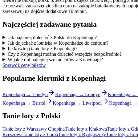
Metra nie blokują korki. 3. Jeśli podróżujesz ze Szwecji, pociąg z 
co pozwala zaoszczędzić kilka euro na zakupie butelkowanych napojów
zarezerwuj na dojście dodatkowe 10 minut.
Najczęściej zadawane pytania
Jak najtaniej dolecieć z Polski do Kopenhagi?
Jak dojechać z lotniska w Kopenhadze do centrum?
Ile kosztują tanie loty z Kopenhagi?
Czy z Kopenhagi można dolecieć wszędzie bezpośrednio?
W jakie dni najlepiej szukać lotów z Kopenhagi?
Sprawdź ceny biletów
Popularne kierunki z Kopenhagi
Kopenhaga → Londyn
Kopenhaga → Londyn
Kopenhaga → 
Kopenhaga → Bristol
Kopenhaga → Liverpool
Kopenhaga → 
Tanie loty z Polski
Tanie loty z Warszawy Chopina
Tanie loty z Krakowa
Tanie loty z Gd
Rzeszowa
Tanie loty z Łodzi
Tanie loty z Bydgoszczy
Tanie loty z Lub