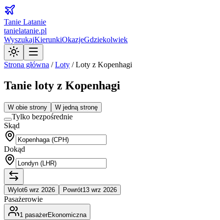
Tanie Latanie
tanielatanie.pl
Wyszukaj
Kierunki
Okazje
Gdziekolwiek
Strona główna
/
Loty
/
Loty z Kopenhagi
Tanie loty z Kopenhagi
W obie strony
W jedną stronę
Tylko bezpośrednie
Skąd
Dokąd
Wylot
6 wrz 2026
Powrót
13 wrz 2026
Pasażerowie
1
pasażer
Ekonomiczna