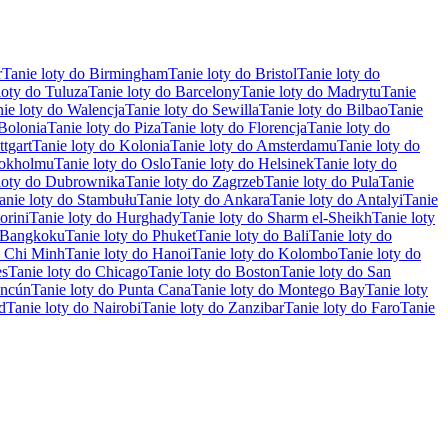
r
Tanie loty do Birmingham
Tanie loty do Bristol
Tanie loty do
loty do Tuluza
Tanie loty do Barcelony
Tanie loty do Madrytu
Tanie
ie loty do Walencja
Tanie loty do Sewilla
Tanie loty do Bilbao
Tanie
 Bolonia
Tanie loty do Piza
Tanie loty do Florencja
Tanie loty do
ttgart
Tanie loty do Kolonia
Tanie loty do Amsterdamu
Tanie loty do
tokholmu
Tanie loty do Oslo
Tanie loty do Helsinek
Tanie loty do
loty do Dubrownika
Tanie loty do Zagrzeb
Tanie loty do Pula
Tanie
anie loty do Stambułu
Tanie loty do Ankara
Tanie loty do Antalyi
Tanie
orini
Tanie loty do Hurghady
Tanie loty do Sharm el-Sheikh
Tanie loty
o Bangkoku
Tanie loty do Phuket
Tanie loty do Bali
Tanie loty do
o Chi Minh
Tanie loty do Hanoi
Tanie loty do Kolombo
Tanie loty do
es
Tanie loty do Chicago
Tanie loty do Boston
Tanie loty do San
ancún
Tanie loty do Punta Cana
Tanie loty do Montego Bay
Tanie loty
d
Tanie loty do Nairobi
Tanie loty do Zanzibar
Tanie loty do Faro
Tanie