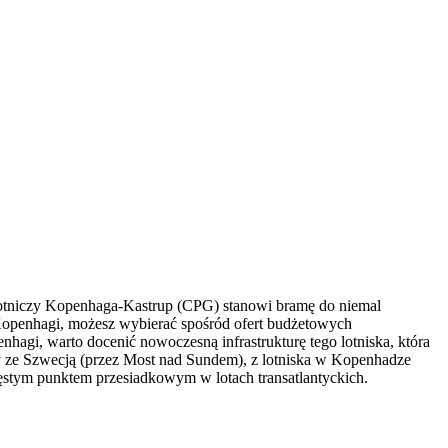
t lotniczy Kopenhaga-Kastrup (CPG) stanowi bramę do niemal
 Kopenhagi, możesz wybierać spośród ofert budżetowych
hagi, warto docenić nowoczesną infrastrukturę tego lotniska, która
cy ze Szwecją (przez Most nad Sundem), z lotniska w Kopenhadze
częstym punktem przesiadkowym w lotach transatlantyckich.