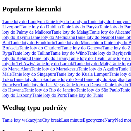
Popularne kierunki
Tanie loty do Londynu
Tanie loty do Londynu
Tanie loty do Londynu
Liverpool
Tanie loty do Dublina
Tanie loty do Paryża
Tanie loty do Pa
loty do Palmy de Mallorca
Tanie loty do Malagi
Tanie loty do Alicante
loty do Rzymu
Tanie loty do Mediolanu
Tanie loty do Neapol
Tanie lo
Bari
Tanie loty do Frankfurtu
Tanie loty do Monachium
Tanie loty do B
Bruksela
Tanie loty do Charleroi
Tanie loty do Genewa
Tanie loty do 
Ryga
Tanie loty do Tallinn
Tanie loty do Wilno
Tanie loty do Reykjavi
loty do Belgrad
Tanie loty do Tirany
Tanie loty do Tivatu
Tanie loty do 
loty do Tel Awiw
Tanie loty do Larnaki
Tanie loty do Malty
Tanie loty
do Marsa Alam
Tanie loty do Marrakeszu
Tanie loty do Agadiru
Tanie 
Male
Tanie loty do Singapuru
Tanie loty do Kuala Lumpur
Tanie loty
Tokio
Tanie loty do Tokio
Tanie loty do Seul
Tanie loty do Szanghaj
Ta
Francisco
Tanie loty do Las Vegas
Tanie loty do Denver
Tanie loty do 
do Hawana
Tanie loty do Rio de Janeiro
Tanie loty do São Paulo
Tanie
loty do Lizbony
Tanie loty do Porto
Tanie loty do Tunis
Według typu podróży
Tanie loty wakacyjne
City break
Last minute
Egzotyczne
Narty
Nad mor