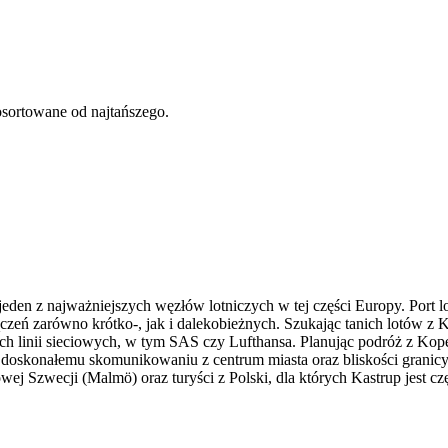
osortowane od najtańszego.
m jeden z najważniejszych węzłów lotniczych w tej części Europy. Por
czeń zarówno krótko-, jak i dalekobieżnych. Szukając tanich lotów z
h linii sieciowych, w tym SAS czy Lufthansa. Planując podróż z Kopen
i doskonałemu skomunikowaniu z centrum miasta oraz bliskości grani
owej Szwecji (Malmö) oraz turyści z Polski, dla których Kastrup jest 