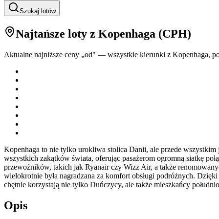
Szukaj lotów
Najtańsze loty
z Kopenhaga
(
CPH
)
Aktualne najniższe ceny „od" — wszystkie kierunki z
Kopenhaga
, p
Kopenhaga to nie tylko urokliwa stolica Danii, ale przede wszystki
wszystkich zakątków świata, oferując pasażerom ogromną siatkę połą
przewoźników, takich jak Ryanair czy Wizz Air, a także renomowanyc
wielokrotnie była nagradzana za komfort obsługi podróżnych. Dzięk
chętnie korzystają nie tylko Duńczycy, ale także mieszkańcy południ
Opis