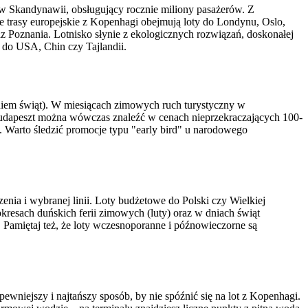
 w Skandynawii, obsługujący rocznie miliony pasażerów. Z
ze trasy europejskie z Kopenhagi obejmują loty do Londynu, Oslo,
 Poznania. Lotnisko słynie z ekologicznych rozwiązań, doskonałej
 do USA, Chin czy Tajlandii.
eniem świąt). W miesiącach zimowych ruch turystyczny w
 Budapeszt można wówczas znaleźć w cenach nieprzekraczających 100-
. Warto śledzić promocje typu "early bird" u narodowego
nia i wybranej linii. Loty budżetowe do Polski czy Wielkiej
kresach duńskich ferii zimowych (luty) oraz w dniach świąt
 Pamiętaj też, że loty wczesnoporanne i późnowieczorne są
ewniejszy i najtańszy sposób, by nie spóźnić się na lot z Kopenhagi.