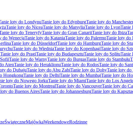
Tanie loty do Londynu
Tanie loty do Edynburg
Tanie loty do Mancheste
ryża
Tanie loty do Nicea
Tanie loty do Marsylia
Tanie loty do Lyon
Tanie 
Tanie loty do Teneryfy
Tanie loty do Gran Canarii
Tanie loty do Ibiza
Tan
ty do Wenecja
Tanie loty do Katania
Tanie loty do Palermo
Tanie loty do
erlina
Tanie loty do Düsseldorf
Tanie loty do Hamburg
Tanie loty do Stu
Zurychu
Tanie loty do Wiednia
Tanie loty do Kopenhagi
Tanie loty do Sz
k
Tanie loty do Pragi
Tanie loty do Budapesztu
Tanie loty do Splitu
Tanie 
Sofii
Tanie loty do Warny
Tanie loty do Burgas
Tanie loty do Stambułu
T
 do Aten
Tanie loty do Heraklionu
Tanie loty do Rodos
Tanie loty do Sant
loty do Dubaju
Tanie loty do Abu Zabi
Tanie loty do Dohy
Tanie loty d
 do Hongkong
Tanie loty do Delhi
Tanie loty do Mumbaj
Tanie loty do H
nie loty do Nowego Jorku
Tanie loty do Miami
Tanie loty do Los Angel
Toronto
Tanie loty do Montreal
Tanie loty do Vancouver
Tanie loty do C
 loty do Buenos Aires
Tanie loty do Johannesburg
Tanie loty do Kapszta
ze
Świąteczne
Majówka
Weekendowe
Rodzinne