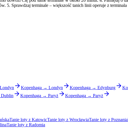
Malmö dowozi Cię pod same terminale w około 20 minut. 4. Pamiętaj o d
. 5. Sprawdzaj terminale – większość tanich linii operuje z terminal
Londyn
Kopenhaga → Londyn
Kopenhaga → Edynburg
Ko
Dublin
Kopenhaga → Paryż
Kopenhaga → Paryż
ańska
Tanie loty z Katowic
Tanie loty z Wrocławia
Tanie loty z Poznania
lina
Tanie loty z Radomia