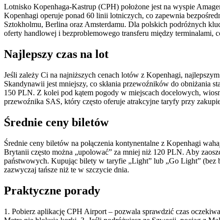
Lotnisko Kopenhaga-Kastrup (CPH) położone jest na wyspie Amager, 
Kopenhagi operuje ponad 60 linii lotniczych, co zapewnia bezpośred
Sztokholmu, Berlina oraz Amsterdamu. Dla polskich podróżnych kluc
oferty handlowej i bezproblemowego transferu między terminalami, c
Najlepszy czas na lot
Jeśli zależy Ci na najniższych cenach lotów z Kopenhagi, najlepszy
Skandynawii jest mniejszy, co skłania przewoźników do obniżania s
150 PLN. Z kolei pod kątem pogody w miejscach docelowych, wiosna (
przewoźnika SAS, który często oferuje atrakcyjne taryfy przy zakup
Średnie ceny biletów
Średnie ceny biletów na połączenia kontynentalne z Kopenhagi wahaj
Brytanii często można „upolować” za mniej niż 120 PLN. Aby zaoszcz
państwowych. Kupując bilety w taryfie „Light” lub „Go Light” (bez
zazwyczaj tańsze niż te w szczycie dnia.
Praktyczne porady
1. Pobierz aplikację CPH Airport – pozwala sprawdzić czas oczekiwani