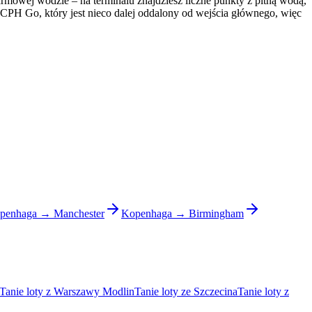
armowej wodzie – na terminalu znajdziesz liczne punkty z pitną wodą,
a CPH Go, który jest nieco dalej oddalony od wejścia głównego, więc
penhaga → Manchester
Kopenhaga → Birmingham
Tanie loty z Warszawy Modlin
Tanie loty ze Szczecina
Tanie loty z