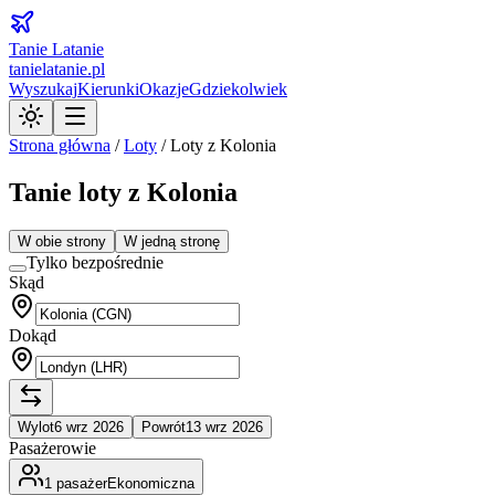
Tanie Latanie
tanielatanie.pl
Wyszukaj
Kierunki
Okazje
Gdziekolwiek
Strona główna
/
Loty
/
Loty z Kolonia
Tanie loty z Kolonia
W obie strony
W jedną stronę
Tylko bezpośrednie
Skąd
Dokąd
Wylot
6 wrz 2026
Powrót
13 wrz 2026
Pasażerowie
1
pasażer
Ekonomiczna