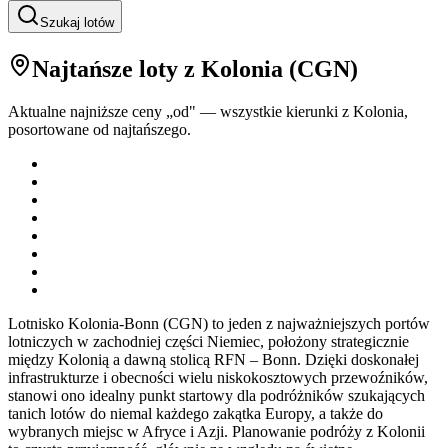
Szukaj lotów
Najtańsze loty
z Kolonia
(
CGN
)
Aktualne najniższe ceny „od" — wszystkie kierunki z
Kolonia
,
posortowane od najtańszego.
Lotnisko Kolonia-Bonn (CGN) to jeden z najważniejszych portów
lotniczych w zachodniej części Niemiec, położony strategicznie
między Kolonią a dawną stolicą RFN – Bonn. Dzięki doskonałej
infrastrukturze i obecności wielu niskokosztowych przewoźników,
stanowi ono idealny punkt startowy dla podróżników szukających
tanich lotów do niemal każdego zakątka Europy, a także do
wybranych miejsc w Afryce i Azji. Planowanie podróży z Kolonii