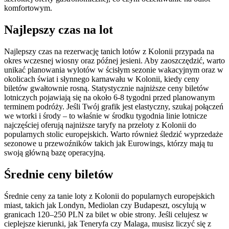
komfortowym.
Najlepszy czas na lot
Najlepszy czas na rezerwację tanich lotów z Kolonii przypada na
okres wczesnej wiosny oraz późnej jesieni. Aby zaoszczędzić, warto
unikać planowania wylotów w ścisłym sezonie wakacyjnym oraz w
okolicach świat i słynnego karnawału w Kolonii, kiedy ceny
biletów gwałtownie rosną. Statystycznie najniższe ceny biletów
lotniczych pojawiają się na około 6-8 tygodni przed planowanym
terminem podróży. Jeśli Twój grafik jest elastyczny, szukaj połączeń
we wtorki i środy – to właśnie w środku tygodnia linie lotnicze
najczęściej oferują najniższe taryfy na przeloty z Kolonii do
popularnych stolic europejskich. Warto również śledzić wyprzedaże
sezonowe u przewoźników takich jak Eurowings, którzy mają tu
swoją główną bazę operacyjną.
Średnie ceny biletów
Średnie ceny za tanie loty z Kolonii do popularnych europejskich
miast, takich jak Londyn, Mediolan czy Budapeszt, oscylują w
granicach 120–250 PLN za bilet w obie strony. Jeśli celujesz w
cieplejsze kierunki, jak Teneryfa czy Malaga, musisz liczyć się z