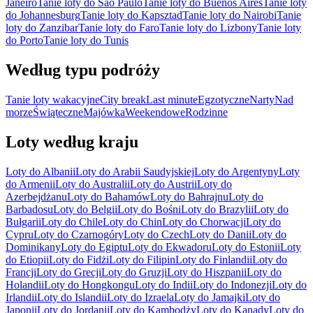
Janeiro
Tanie loty do São Paulo
Tanie loty do Buenos Aires
Tanie loty
do Johannesburg
Tanie loty do Kapsztad
Tanie loty do Nairobi
Tanie
loty do Zanzibar
Tanie loty do Faro
Tanie loty do Lizbony
Tanie loty
do Porto
Tanie loty do Tunis
Według typu podróży
Tanie loty wakacyjne
City break
Last minute
Egzotyczne
Narty
Nad
morze
Świąteczne
Majówka
Weekendowe
Rodzinne
Loty według kraju
Loty do Albanii
Loty do Arabii Saudyjskiej
Loty do Argentyny
Loty
do Armenii
Loty do Australii
Loty do Austrii
Loty do
Azerbejdżanu
Loty do Bahamów
Loty do Bahrajnu
Loty do
Barbadosu
Loty do Belgii
Loty do Bośni
Loty do Brazylii
Loty do
Bułgarii
Loty do Chile
Loty do Chin
Loty do Chorwacji
Loty do
Cypru
Loty do Czarnogóry
Loty do Czech
Loty do Danii
Loty do
Dominikany
Loty do Egiptu
Loty do Ekwadoru
Loty do Estonii
Loty
do Etiopii
Loty do Fidżi
Loty do Filipin
Loty do Finlandii
Loty do
Francji
Loty do Grecji
Loty do Gruzji
Loty do Hiszpanii
Loty do
Holandii
Loty do Hongkongu
Loty do Indii
Loty do Indonezji
Loty do
Irlandii
Loty do Islandii
Loty do Izraela
Loty do Jamajki
Loty do
Japonii
Loty do Jordanii
Loty do Kambodży
Loty do Kanady
Loty do