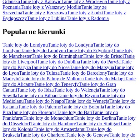
Gdańska
Tanie loty z Katowic
Tanie loty z Wrocławia
Tanie loty z
Poznania
Tanie loty z Warszawy Modlin
Tanie loty ze
Szczecina
Tanie loty z Rzeszowa
Tanie loty z Łodzi
Tanie loty z
Bydgoszczy
Tanie loty z Lublina
Tanie loty z Radomia
Popularne kierunki
Tanie loty do Londynu
Tanie loty do Londynu
Tanie loty do
Londynu
Tanie loty do Londynu
Tanie loty do Edynburg
Tanie loty
do Manchester
Tanie loty do Birmingham
Tanie loty do Bristol
Tanie
loty do Liverpool
Tanie loty do Dublina
Tanie loty do Paryża
Tanie
loty do Paryża
Tanie loty do Nicea
Tanie loty do Marsylia
Tanie loty
do Lyon
Tanie loty do Tuluza
Tanie loty do Barcelony
Tanie loty do
Madrytu
Tanie loty do Palmy de Mallorca
Tanie loty do Malagi
Tanie
loty do Alicante
Tanie loty do Teneryfy
Tanie loty do Gran
Canarii
Tanie loty do Ibiza
Tanie loty do Walencja
Tanie loty do
Sewilla
Tanie loty do Bilbao
Tanie loty do Rzymu
Tanie loty do
Mediolanu
Tanie loty do Neapol
Tanie loty do Wenecja
Tanie loty do
Katania
Tanie loty do Palermo
Tanie loty do Bolonia
Tanie loty do
Piza
Tanie loty do Florencja
Tanie loty do Bari
Tanie loty do
Frankfurtu
Tanie loty do Monachium
Tanie loty do Berlina
Tanie loty
do Düsseldorf
Tanie loty do Hamburg
Tanie loty do Stuttgart
Tanie
loty do Kolonia
Tanie loty do Amsterdamu
Tanie loty do
Bruksela
Tanie loty do Charleroi
Tanie loty do Genewa
Tanie loty do