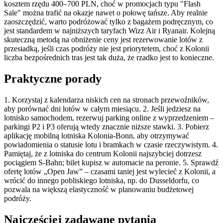
kosztem rzędu 400–700 PLN, choć w promocjach typu "Flash
Sale" można trafić na okazje nawet o połowę tańsze. Aby realnie
zaoszczędzić, warto podróżować tylko z bagażem podręcznym, co
jest standardem w najniższych taryfach Wizz Air i Ryanair. Kolejną
skuteczną metodą na obniżenie ceny jest rezerwowanie lotów z
przesiadką, jeśli czas podróży nie jest priorytetem, choć z Kolonii
liczba bezpośrednich tras jest tak duża, że rzadko jest to konieczne.
Praktyczne porady
1. Korzystaj z kalendarza niskich cen na stronach przewoźników,
aby porównać dni lotów w całym miesiącu. 2. Jeśli jedziesz na
lotnisko samochodem, rezerwuj parking online z wyprzedzeniem –
parkingi P2 i P3 oferują wtedy znacznie niższe stawki. 3. Pobierz
aplikację mobilną lotniska Kolonia-Bonn, aby otrzymywać
powiadomienia o statusie lotu i bramkach w czasie rzeczywistym. 4.
Pamiętaj, że z lotniska do centrum Kolonii najszybciej dotrzesz
pociągiem S-Bahn; bilet kupisz w automacie na peronie. 5. Sprawdź
ofertę lotów „Open Jaw” – czasami taniej jest wylecieć z Kolonii, a
wrócić do innego pobliskiego lotniska, np. do Dusseldorfu, co
pozwala na większą elastyczność w planowaniu budżetowej
podróży.
Najczęściej zadawane pytania