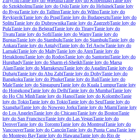
Zurychu
Tanie loty do Wiednia
Tanie loty do Kopenhagi
Tanie loty
do Sztokholmu
Tanie loty do Oslo
Tanie loty do Helsinek
Tanie loty
do Ryga
Tanie loty do Tallinn
Tanie loty do Wilno
Tanie loty do
Reykjavik
Tanie loty do Pragi
Tanie loty do Budapesztu
Tanie loty do
Splitu
Tanie loty do Dubrownika
Tanie loty do Zagrzeb
Tanie loty do
Pula
Tanie loty do Belgrad
Tanie loty do Tirany
Tanie loty do
Tivatu
Tanie loty do Sofii
Tanie loty do Warny
Tanie loty do
Burgas
Tanie loty do Stambułu
Tanie loty do Stambułu
Tanie loty do
Ankara
Tanie loty do Antalyi
Tanie loty do Tel Awiw
Tanie loty do
Larnaki
Tanie loty do Malty
Tanie loty do Aten
Tanie loty do
Heraklionu
Tanie loty do Rodos
Tanie loty do Santorini
Tanie loty do
Hurghady
Tanie loty do Sharm el-Sheikh
Tanie loty do Marsa
Alam
Tanie loty do Marrakeszu
Tanie loty do Agadiru
Tanie loty do
Dubaju
Tanie loty do Abu Zabi
Tanie loty do Dohy
Tanie loty do
Bangkoku
Tanie loty do Phuket
Tanie loty do Bali
Tanie loty do
Male
Tanie loty do Singapuru
Tanie loty do Kuala Lumpur
Tanie loty
do Hongkong
Tanie loty do Delhi
Tanie loty do Mumbaj
Tanie loty
do Ho Chi Minh
Tanie loty do Hanoi
Tanie loty do Kolombo
Tanie
loty do Tokio
Tanie loty do Tokio
Tanie loty do Seul
Tanie loty do
Szanghaj
Tanie loty do Nowego Jorku
Tanie loty do Miami
Tanie loty
do Los Angeles
Tanie loty do Chicago
Tanie loty do Boston
Tanie
loty do San Francisco
Tanie loty do Las Vegas
Tanie loty do
Denver
Tanie loty do Toronto
Tanie loty do Montreal
Tanie loty do
Vancouver
Tanie loty do Cancún
Tanie loty do Punta Cana
Tanie loty
do Montego Bay
Tanie loty do Hawana
Tanie loty do Rio de