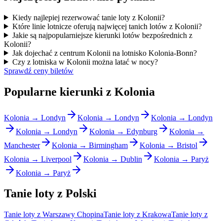
Kiedy najlepiej rezerwować tanie loty z Kolonii?
Które linie lotnicze oferują najwięcej tanich lotów z Kolonii?
Jakie są najpopularniejsze kierunki lotów bezpośrednich z
Kolonii?
Jak dojechać z centrum Kolonii na lotnisko Kolonia-Bonn?
Czy z lotniska w Kolonii można latać w nocy?
Sprawdź ceny biletów
Popularne kierunki z Kolonia
Kolonia → Londyn
Kolonia → Londyn
Kolonia → Londyn
Kolonia → Londyn
Kolonia → Edynburg
Kolonia →
Manchester
Kolonia → Birmingham
Kolonia → Bristol
Kolonia → Liverpool
Kolonia → Dublin
Kolonia → Paryż
Kolonia → Paryż
Tanie loty z Polski
Tanie loty z Warszawy Chopina
Tanie loty z Krakowa
Tanie loty z