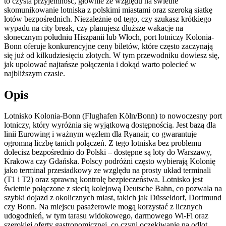
to czysta przyjemność, głównie ze względu na świetne
skomunikowanie lotniska z polskimi miastami oraz szeroką siatkę
lotów bezpośrednich. Niezależnie od tego, czy szukasz krótkiego
wypadu na city break, czy planujesz dłuższe wakacje na
słonecznym południu Hiszpanii lub Włoch, port lotniczy Kolonia-
Bonn oferuje konkurencyjne ceny biletów, które często zaczynają
się już od kilkudziesięciu złotych. W tym przewodniku dowiesz się,
jak upolować najtańsze połączenia i dokąd warto polecieć w
najbliższym czasie.
Opis
Lotnisko Kolonia-Bonn (Flughafen Köln/Bonn) to nowoczesny port
lotniczy, który wyróżnia się wyjątkową dostępnością. Jest bazą dla
linii Eurowing i ważnym węzłem dla Ryanair, co gwarantuje
ogromną liczbę tanich połączeń. Z tego lotniska bez problemu
dolecisz bezpośrednio do Polski – dostępne są loty do Warszawy,
Krakowa czy Gdańska. Polscy podróżni często wybierają Kolonię
jako terminal przesiadkowy ze względu na prosty układ terminali
(T1 i T2) oraz sprawną kontrolę bezpieczeństwa. Lotnisko jest
świetnie połączone z siecią kolejową Deutsche Bahn, co pozwala na
szybki dojazd z okolicznych miast, takich jak Düsseldorf, Dortmund
czy Bonn. Na miejscu pasażerowie mogą korzystać z licznych
udogodnień, w tym tarasu widokowego, darmowego Wi-Fi oraz
szerokiej oferty gastronomicznej, co czyni oczekiwanie na odlot