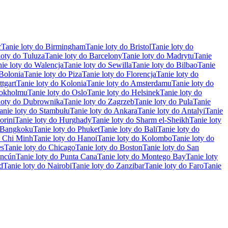
r
Tanie loty do Birmingham
Tanie loty do Bristol
Tanie loty do
loty do Tuluza
Tanie loty do Barcelony
Tanie loty do Madrytu
Tanie
ie loty do Walencja
Tanie loty do Sewilla
Tanie loty do Bilbao
Tanie
 Bolonia
Tanie loty do Piza
Tanie loty do Florencja
Tanie loty do
ttgart
Tanie loty do Kolonia
Tanie loty do Amsterdamu
Tanie loty do
tokholmu
Tanie loty do Oslo
Tanie loty do Helsinek
Tanie loty do
loty do Dubrownika
Tanie loty do Zagrzeb
Tanie loty do Pula
Tanie
anie loty do Stambułu
Tanie loty do Ankara
Tanie loty do Antalyi
Tanie
orini
Tanie loty do Hurghady
Tanie loty do Sharm el-Sheikh
Tanie loty
o Bangkoku
Tanie loty do Phuket
Tanie loty do Bali
Tanie loty do
o Chi Minh
Tanie loty do Hanoi
Tanie loty do Kolombo
Tanie loty do
es
Tanie loty do Chicago
Tanie loty do Boston
Tanie loty do San
ancún
Tanie loty do Punta Cana
Tanie loty do Montego Bay
Tanie loty
d
Tanie loty do Nairobi
Tanie loty do Zanzibar
Tanie loty do Faro
Tanie