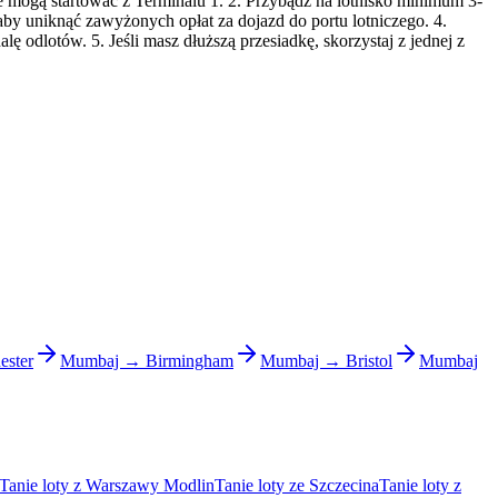
e mogą startować z Terminalu 1. 2. Przybądź na lotnisko minimum 3-
by uniknąć zawyżonych opłat za dojazd do portu lotniczego. 4.
 odlotów. 5. Jeśli masz dłuższą przesiadkę, skorzystaj z jednej z
ster
Mumbaj → Birmingham
Mumbaj → Bristol
Mumbaj
Tanie loty z Warszawy Modlin
Tanie loty ze Szczecina
Tanie loty z