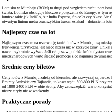
Lotnisko w Mumbaju (BOM) to drugi pod względem ruchu port lotnic
świata. Lotnisko obsługuje kluczowe połączenia do Europy, w tym re
lotnicze takie jak IndiGo, Air India Express, SpiceJet czy Akasa A
otwartym liniom metra oraz szybkim trasom estakad – dotarcie na lotn
Najlepszy czas na lot
Najlepszym czasem na rezerwację tanich lotów z Mumbaju są miesiące
frekwencja turystyczna jest nieco niższa niż w szczycie zimy. Un
nawet trzykrotnie wyższe. Jeśli celujesz w podróże krótkodystansow
międzynarodowych warto śledzić promocje z co najmniej dwumiesięc
Średnie ceny biletów
Ceny lotów z Mumbaju zależą od kierunku, ale zazwyczaj są bardzo 
Emiraty Arabskie czy Tajlandia, to koszt rzędu 500-800 PLN przy rez
od 1800-2400 PLN w obie strony. Aby zaoszczędzić, warto korzystać 
niższe taryfy niż w weekendy.
Praktyczne porady