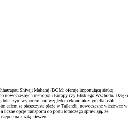
Chhatrapati Shivaji Maharaj (BOM) oferuje imponującą siatkę
i do nowoczesnych metropolii Europy czy Bliskiego Wschodu. Dzięki
jrozsądniejszym wyborem pod względem ekonomicznym dla osób
woim celem są piaszczyste plaże w Tajlandii, nowoczesne wieżowce w
 liczne opcje transportu do portu lotniczego sprawiają, że
ostępne na każdą kieszeń.