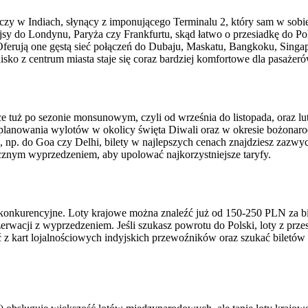
zy w Indiach, słynący z imponującego Terminalu 2, który sam w sobie
jsy do Londynu, Paryża czy Frankfurtu, skąd łatwo o przesiadkę do Po
ir. Oferują one gęstą sieć połączeń do Dubaju, Maskatu, Bangkoku, Si
isko z centrum miasta staje się coraz bardziej komfortowe dla pasażeró
 tuż po sezonie monsunowym, czyli od września do listopada, oraz lu
ikaj planowania wylotów w okolicy święta Diwali oraz w okresie bożo
e, np. do Goa czy Delhi, bilety w najlepszych cenach znajdziesz zazw
znym wyprzedzeniem, aby upolować najkorzystniejsze taryfy.
konkurencyjne. Loty krajowe można znaleźć już od 150-250 PLN za bil
erwacji z wyprzedzeniem. Jeśli szukasz powrotu do Polski, loty z prz
z kart lojalnościowych indyjskich przewoźników oraz szukać biletów 