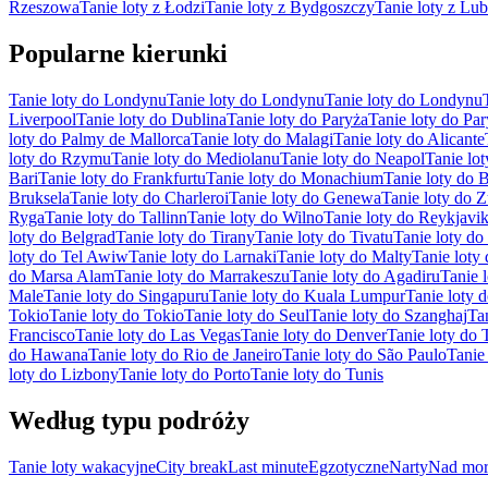
Rzeszowa
Tanie loty z Łodzi
Tanie loty z Bydgoszczy
Tanie loty z Lub
Popularne kierunki
Tanie loty do Londynu
Tanie loty do Londynu
Tanie loty do Londynu
Liverpool
Tanie loty do Dublina
Tanie loty do Paryża
Tanie loty do Pa
loty do Palmy de Mallorca
Tanie loty do Malagi
Tanie loty do Alicante
loty do Rzymu
Tanie loty do Mediolanu
Tanie loty do Neapol
Tanie lo
Bari
Tanie loty do Frankfurtu
Tanie loty do Monachium
Tanie loty do B
Bruksela
Tanie loty do Charleroi
Tanie loty do Genewa
Tanie loty do 
Ryga
Tanie loty do Tallinn
Tanie loty do Wilno
Tanie loty do Reykjavi
loty do Belgrad
Tanie loty do Tirany
Tanie loty do Tivatu
Tanie loty do 
loty do Tel Awiw
Tanie loty do Larnaki
Tanie loty do Malty
Tanie loty
do Marsa Alam
Tanie loty do Marrakeszu
Tanie loty do Agadiru
Tanie 
Male
Tanie loty do Singapuru
Tanie loty do Kuala Lumpur
Tanie loty
Tokio
Tanie loty do Tokio
Tanie loty do Seul
Tanie loty do Szanghaj
Ta
Francisco
Tanie loty do Las Vegas
Tanie loty do Denver
Tanie loty do 
do Hawana
Tanie loty do Rio de Janeiro
Tanie loty do São Paulo
Tanie
loty do Lizbony
Tanie loty do Porto
Tanie loty do Tunis
Według typu podróży
Tanie loty wakacyjne
City break
Last minute
Egzotyczne
Narty
Nad mor