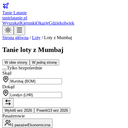
Tanie Latanie
tanielatanie.pl
Wyszukaj
Kierunki
Okazje
Gdziekolwiek
Strona główna
/
Loty
/
Loty z Mumbaj
Tanie loty z Mumbaj
W obie strony
W jedną stronę
Tylko bezpośrednie
Skąd
Dokąd
Wylot
6 wrz 2026
Powrót
13 wrz 2026
Pasażerowie
1
pasażer
Ekonomiczna