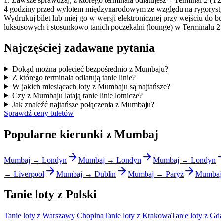
1. Zawsze sprawdzaj, z którego terminala odlatujesz – Terminal 2 (
4 godziny przed wylotem międzynarodowym ze względu na rygorystyczn
Wydrukuj bilet lub miej go w wersji elektronicznej przy wejściu do 
luksusowych i stosunkowo tanich poczekalni (lounge) w Terminalu 2
Najczęściej zadawane pytania
Dokąd można polecieć bezpośrednio z Mumbaju?
Z którego terminala odlatują tanie linie?
W jakich miesiącach loty z Mumbaju są najtańsze?
Czy z Mumbaju latają tanie linie lotnicze?
Jak znaleźć najtańsze połączenia z Mumbaju?
Sprawdź ceny biletów
Popularne kierunki z Mumbaj
Mumbaj → Londyn
Mumbaj → Londyn
Mumbaj → Londyn
→ Liverpool
Mumbaj → Dublin
Mumbaj → Paryż
Mumbaj
Tanie loty z Polski
Tanie loty z Warszawy Chopina
Tanie loty z Krakowa
Tanie loty z Gd