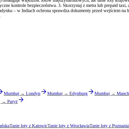
T2) obsługuje większość lotów międzynarodowych, ale tanie loty krajow
e kontrole bezpieczeństwa. 3. Skorzystaj z metra lub prepaid taxi, a
budynku – w Indiach ochrona sprawdza dokumenty przed wejściem na halę
.
Mumbaj → Londyn
Mumbaj → Edynburg
Mumbaj → Manche
 → Paryż
ańska
Tanie loty z Katowic
Tanie loty z Wrocławia
Tanie loty z Poznania