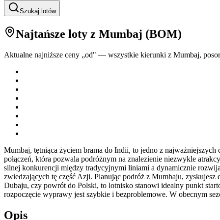
Szukaj lotów
Najtańsze loty
z Mumbaj
(
BOM
)
Aktualne najniższe ceny „od" — wszystkie kierunki z
Mumbaj
, poso
Mumbaj, tętniąca życiem brama do Indii, to jedno z najważniejszych 
połączeń, która pozwala podróżnym na znalezienie niezwykle atrak
silnej konkurencji między tradycyjnymi liniami a dynamicznie rozw
zwiedzających tę część Azji. Planując podróż z Mumbaju, zyskujesz 
Dubaju, czy powrót do Polski, to lotnisko stanowi idealny punkt star
rozpoczęcie wyprawy jest szybkie i bezproblemowe. W obecnym sezoni
Opis