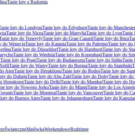
lina
Tanie loty z Radomia
Tanie loty do Londynu
Tanie loty do Edynburg
Tanie loty do Mancheste
ryża
Tanie loty do Nicea
Tanie loty do Marsylia
Tanie loty do Lyon
Tanie 
Tanie loty do Teneryfy
Tanie loty do Gran Canarii
Tanie loty do Ibiza
Tan
ty do Wenecja
Tanie loty do Katania
Tanie loty do Palermo
Tanie loty do
erlina
Tanie loty do Düsseldorf
Tanie loty do Hamburg
Tanie loty do Stu
Zurychu
Tanie loty do Wiednia
Tanie loty do Kopenhagi
Tanie loty do Sz
k
Tanie loty do Pragi
Tanie loty do Budapesztu
Tanie loty do Splitu
Tanie 
Sofii
Tanie loty do Warny
Tanie loty do Burgas
Tanie loty do Stambułu
T
 do Aten
Tanie loty do Heraklionu
Tanie loty do Rodos
Tanie loty do Sant
loty do Dubaju
Tanie loty do Abu Zabi
Tanie loty do Dohy
Tanie loty d
 do Hongkong
Tanie loty do Delhi
Tanie loty do Mumbaj
Tanie loty do H
nie loty do Nowego Jorku
Tanie loty do Miami
Tanie loty do Los Angel
Toronto
Tanie loty do Montreal
Tanie loty do Vancouver
Tanie loty do C
 loty do Buenos Aires
Tanie loty do Johannesburg
Tanie loty do Kapszta
ze
Świąteczne
Majówka
Weekendowe
Rodzinne