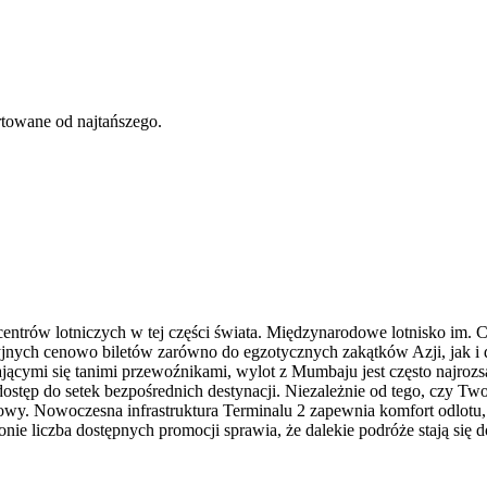
rtowane od najtańszego.
centrów lotniczych w tej części świata. Międzynarodowe lotnisko im. 
cyjnych cenowo biletów zarówno do egzotycznych zakątków Azji, jak 
ijającymi się tanimi przewoźnikami, wylot z Mumbaju jest często na
dostęp do setek bezpośrednich destynacji. Niezależnie od tego, czy T
towy. Nowoczesna infrastruktura Terminalu 2 zapewnia komfort odlotu, a
e liczba dostępnych promocji sprawia, że dalekie podróże stają się d