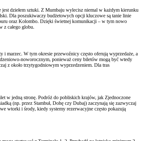
 jest dziełem sztuki. Z Mumbaju wylecisz niemal w każdym kierunku
lski. Dla poszukiwaczy budżetowych opcji kluczowe są tanie linie
ngapuru oraz Kolombo. Dzięki świetnej komunikacji – w tym nowo
w z całego globu.
ty i marzec. W tym okresie przewoźnicy często oferują wyprzedaże, a
narodzeniowo-noworocznym, ponieważ ceny biletów mogą być wtedy
yczaj z około trzytygodniowym wyprzedzeniem. Dla tras
et w jedną stronę. Podróż do pobliskich krajów, jak Zjednoczone
esiadką (np. przez Stambuł, Dohę czy Dubaj) zaczynają się zazwyczaj
we wtorki i środy, kiedy systemy rezerwacyjne często pokazują