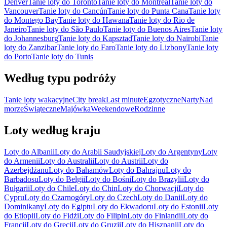
Denver
Tanie loty do Toronto
Tanie loty do Montreal
Tanie loty do
Vancouver
Tanie loty do Cancún
Tanie loty do Punta Cana
Tanie loty
do Montego Bay
Tanie loty do Hawana
Tanie loty do Rio de
Janeiro
Tanie loty do São Paulo
Tanie loty do Buenos Aires
Tanie loty
do Johannesburg
Tanie loty do Kapsztad
Tanie loty do Nairobi
Tanie
loty do Zanzibar
Tanie loty do Faro
Tanie loty do Lizbony
Tanie loty
do Porto
Tanie loty do Tunis
Według typu podróży
Tanie loty wakacyjne
City break
Last minute
Egzotyczne
Narty
Nad
morze
Świąteczne
Majówka
Weekendowe
Rodzinne
Loty według kraju
Loty do Albanii
Loty do Arabii Saudyjskiej
Loty do Argentyny
Loty
do Armenii
Loty do Australii
Loty do Austrii
Loty do
Azerbejdżanu
Loty do Bahamów
Loty do Bahrajnu
Loty do
Barbadosu
Loty do Belgii
Loty do Bośni
Loty do Brazylii
Loty do
Bułgarii
Loty do Chile
Loty do Chin
Loty do Chorwacji
Loty do
Cypru
Loty do Czarnogóry
Loty do Czech
Loty do Danii
Loty do
Dominikany
Loty do Egiptu
Loty do Ekwadoru
Loty do Estonii
Loty
do Etiopii
Loty do Fidżi
Loty do Filipin
Loty do Finlandii
Loty do
Francji
Loty do Grecji
Loty do Gruzji
Loty do Hiszpanii
Loty do