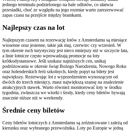
jednego terminalu podzielonego na hale odlotów, co ułatwia
przesiadki, choć ze względu na jego rozmiar warto zarezerwować
zapas czasu na przejście między bramkami.
Najlepszy czas na lot
Najlepszym czasem na rezerwację lotów z Amsterdamu są miesiące
wiosenne oraz jesienne, takie jak maj, czerwiec czy wrzesień. W
tym okresie ruch turystyczny jest nieco mniejszy niż w szczycie lata,
a linie lotnicze często wprowadzają promocje na loty
krótkodystansowe. Jeśli szukasz najniższych cen, unikaj
podróżowania w okresie świąt Bożego Narodzenia, Nowego Roku
oraz holenderskich ferii szkolnych, kiedy popyt na bilety jest
największy. Rezerwując lot z wyprzedzeniem wynoszącym od
dwóch do trzech miesięcy, masz największą szansę na znalezienie
atrakcyjnych stawek. Warto również monitorować loty w środku
tygodnia, zwłaszcza we wtorki i środy, kiedy ceny biletów bywają
znacznie niższe niż w weekendy.
Średnie ceny biletów
Ceny biletów lotniczych z Amsterdamu są zróżnicowane i zależą od
kierunku oraz wybranego przewoźnika. Loty po Europie w jedną