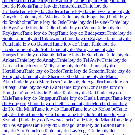
do Düsseldorf
Tanie loty do Hamburg
Tanie loty do Stuttgart
Tanie
loty do Kolonia
Tanie loty do Amsterdamu
Tanie loty do
Bruksela
Tanie loty do Charleroi
Tanie loty do Genewa
Tanie loty do
Zurychu
Tanie loty do Wiednia
Tanie loty do Kopenhagi
Tanie loty
do Sztokholmu
Tanie loty do Oslo
Tanie loty do Helsinek
Tanie loty
do Ryga
Tanie loty do Tallinn
Tanie loty do Wilno
Tanie loty do
Reykjavik
Tanie loty do Pragi
Tanie loty do Budapesztu
Tanie loty do
Splitu
Tanie loty do Dubrownika
Tanie loty do Zagrzeb
Tanie loty do
Pula
Tanie loty do Belgrad
Tanie loty do Tirany
Tanie loty do
Tivatu
Tanie loty do Sofii
Tanie loty do Warny
Tanie loty do
Burgas
Tanie loty do Stambułu
Tanie loty do Stambułu
Tanie loty do
Ankara
Tanie loty do Antalyi
Tanie loty do Tel Awiw
Tanie loty do
Larnaki
Tanie loty do Malty
Tanie loty do Aten
Tanie loty do
Heraklionu
Tanie loty do Rodos
Tanie loty do Santorini
Tanie loty do
Hurghady
Tanie loty do Sharm el-Sheikh
Tanie loty do Marsa
Alam
Tanie loty do Marrakeszu
Tanie loty do Agadiru
Tanie loty do
Dubaju
Tanie loty do Abu Zabi
Tanie loty do Dohy
Tanie loty do
Bangkoku
Tanie loty do Phuket
Tanie loty do Bali
Tanie loty do
Male
Tanie loty do Singapuru
Tanie loty do Kuala Lumpur
Tanie loty
do Hongkong
Tanie loty do Delhi
Tanie loty do Mumbaj
Tanie loty
do Ho Chi Minh
Tanie loty do Hanoi
Tanie loty do Kolombo
Tanie
loty do Tokio
Tanie loty do Tokio
Tanie loty do Seul
Tanie loty do
Szanghaj
Tanie loty do Nowego Jorku
Tanie loty do Miami
Tanie loty
do Los Angeles
Tanie loty do Chicago
Tanie loty do Boston
Tanie
loty do San Francisco
Tanie loty do Las Vegas
Tanie loty do