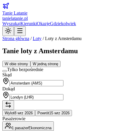
Tanie Latanie
tanielatanie.pl
Wyszukaj
Kierunki
Okazje
Gdziekolwiek
Strona główna
/
Loty
/
Loty z Amsterdamu
Tanie loty z Amsterdamu
W obie strony
W jedną stronę
Tylko bezpośrednie
Skąd
Dokąd
Wylot
8 wrz 2026
Powrót
15 wrz 2026
Pasażerowie
1
pasażer
Ekonomiczna