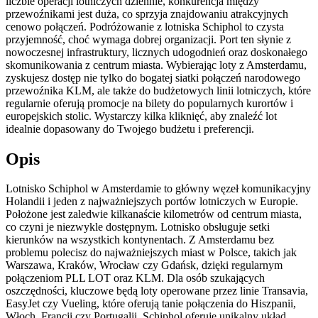
liczbie operacji lotniczych dziennie, konkurencja między
przewoźnikami jest duża, co sprzyja znajdowaniu atrakcyjnych
cenowo połączeń. Podróżowanie z lotniska Schiphol to czysta
przyjemność, choć wymaga dobrej organizacji. Port ten słynie z
nowoczesnej infrastruktury, licznych udogodnień oraz doskonałego
skomunikowania z centrum miasta. Wybierając loty z Amsterdamu,
zyskujesz dostęp nie tylko do bogatej siatki połączeń narodowego
przewoźnika KLM, ale także do budżetowych linii lotniczych, które
regularnie oferują promocje na bilety do popularnych kurortów i
europejskich stolic. Wystarczy kilka kliknięć, aby znaleźć lot
idealnie dopasowany do Twojego budżetu i preferencji.
Opis
Lotnisko Schiphol w Amsterdamie to główny węzeł komunikacyjny
Holandii i jeden z najważniejszych portów lotniczych w Europie.
Położone jest zaledwie kilkanaście kilometrów od centrum miasta,
co czyni je niezwykle dostępnym. Lotnisko obsługuje setki
kierunków na wszystkich kontynentach. Z Amsterdamu bez
problemu polecisz do najważniejszych miast w Polsce, takich jak
Warszawa, Kraków, Wrocław czy Gdańsk, dzięki regularnym
połączeniom PLL LOT oraz KLM. Dla osób szukających
oszczędności, kluczowe będą loty operowane przez linie Transavia,
EasyJet czy Vueling, które oferują tanie połączenia do Hiszpanii,
Włoch, Francji czy Portugalii. Schiphol oferuje unikalny układ