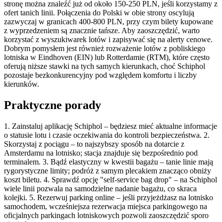
stronę można znaleźć już od około 150-250 PLN, jeśli korzystamy z
ofert tanich linii. Połączenia do Polski w obie strony oscylują
zazwyczaj w granicach 400-800 PLN, przy czym bilety kupowane
z wyprzedzeniem są znacznie tańsze. Aby zaoszczędzić, warto
korzystać z wyszukiwarek lotów i zapisywać się na alerty cenowe.
Dobrym pomysłem jest również rozważenie lotów z pobliskiego
lotniska w Eindhoven (EIN) lub Rotterdamie (RTM), które często
oferują niższe stawki na tych samych kierunkach, choć Schiphol
pozostaje bezkonkurencyjny pod względem komfortu i liczby
kierunków.
Praktyczne porady
1. Zainstaluj aplikację Schiphol – będziesz mieć aktualne informacje
o statusie lotu i czasie oczekiwania do kontroli bezpieczeństwa. 2.
Skorzystaj z pociągu – to najszybszy sposób na dotarcie z
Amsterdamu na lotnisko; stacja znajduje się bezpośrednio pod
terminalem. 3. Bądź elastyczny w kwestii bagażu – tanie linie mają
rygorystyczne limity; podróż z samym plecakiem znacząco obniży
koszt biletu. 4. Sprawdź opcję "self-service bag drop" – na Schiphol
wiele linii pozwala na samodzielne nadanie bagażu, co skraca
kolejki. 5. Rezerwuj parking online – jeśli przyjeżdżasz na lotnisko
samochodem, wcześniejsza rezerwacja miejsca parkingowego na
oficjalnych parkingach lotniskowych pozwoli zaoszczędzić sporo