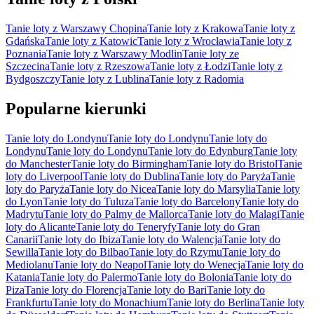
Tanie loty z Warszawy Chopina
Tanie loty z Krakowa
Tanie loty z
Gdańska
Tanie loty z Katowic
Tanie loty z Wrocławia
Tanie loty z
Poznania
Tanie loty z Warszawy Modlin
Tanie loty ze
Szczecina
Tanie loty z Rzeszowa
Tanie loty z Łodzi
Tanie loty z
Bydgoszczy
Tanie loty z Lublina
Tanie loty z Radomia
Popularne kierunki
Tanie loty do Londynu
Tanie loty do Londynu
Tanie loty do
Londynu
Tanie loty do Londynu
Tanie loty do Edynburg
Tanie loty
do Manchester
Tanie loty do Birmingham
Tanie loty do Bristol
Tanie
loty do Liverpool
Tanie loty do Dublina
Tanie loty do Paryża
Tanie
loty do Paryża
Tanie loty do Nicea
Tanie loty do Marsylia
Tanie loty
do Lyon
Tanie loty do Tuluza
Tanie loty do Barcelony
Tanie loty do
Madrytu
Tanie loty do Palmy de Mallorca
Tanie loty do Malagi
Tanie
loty do Alicante
Tanie loty do Teneryfy
Tanie loty do Gran
Canarii
Tanie loty do Ibiza
Tanie loty do Walencja
Tanie loty do
Sewilla
Tanie loty do Bilbao
Tanie loty do Rzymu
Tanie loty do
Mediolanu
Tanie loty do Neapol
Tanie loty do Wenecja
Tanie loty do
Katania
Tanie loty do Palermo
Tanie loty do Bolonia
Tanie loty do
Piza
Tanie loty do Florencja
Tanie loty do Bari
Tanie loty do
Frankfurtu
Tanie loty do Monachium
Tanie loty do Berlina
Tanie loty